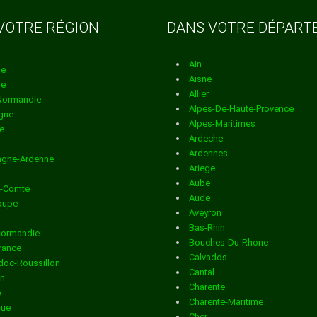
n dans la
VOTRE RÉGION
DANS VOTRE DÉPAR
Ain
n dans la
ne
Aisne
ne
Allier
Normandie
Alpes-De-Haute-Provence
gne
Alpes-Maritimes
n dans la
e
Ardeche
CREUSE
Ardennes
gne-Ardenne
Ariege
n dans la
Aube
e-Comte
Aude
oupe
Aveyron
Bas-Rhin
Normandie
n dans la
Bouches-Du-Rhone
France
Calvados
oc-Roussillon
Cantal
in
Charente
e
n dans la
Charente-Maritime
que
Cher