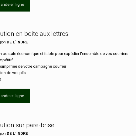
ande en ligne
bution en boite aux lettres
gion
DE L' INDRE
n postale économique et fiable pour expédier l'ensemble de vos courriers.
mpétitif
 simplifiée de votre campagne courrier
tion de vos plis
g
ande en ligne
bution sur pare-brise
gion
DE L' INDRE