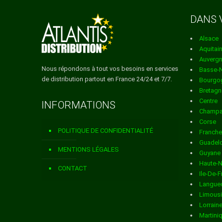
Services de distributio
DANS 
ville de ANJOUIN
Alsace
Services de distributio
Aquitai
Auverg
ville de ARDENTES
Nous répondons à tout vos besoins en services
Basse-
de distribution partout en France 24/24 et 7/7.
Bourgo
Services de distributio
Bretagn
Centre
INFORMATIONS
ville de ARGENTON SUR 
Champa
Corse
Services de distributio
POLITIQUE DE CONFIDENTIALITÉ
Franch
Guadel
ville de ARGY
MENTIONS LÉGALES
Guyane
Haute-
Services de distributio
CONTACT
Ile-De-
Langued
ville de ARPHEUILLES
Limous
Lorrain
Services de distributio
Martini