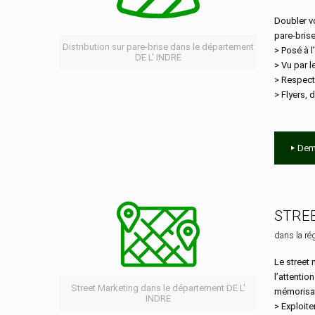
Doubler vo
pare-bris
Distribution sur pare-brise dans le département
> Posé à l
DE L' INDRE
> Vu par 
> Respect
> Flyers, d
Dem
STRE
dans la ré
Le street 
l’attentio
Street Marketing dans le département DE L'
mémorisat
INDRE
> Exploite