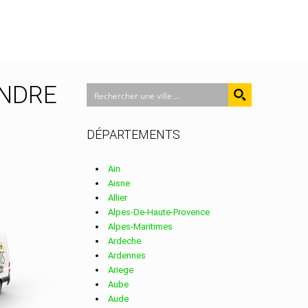
 INDRE
DÉPARTEMENTS
Ain
Aisne
Allier
Alpes-De-Haute-Provence
Alpes-Maritimes
Ardeche
Ardennes
Ariege
Aube
Aude