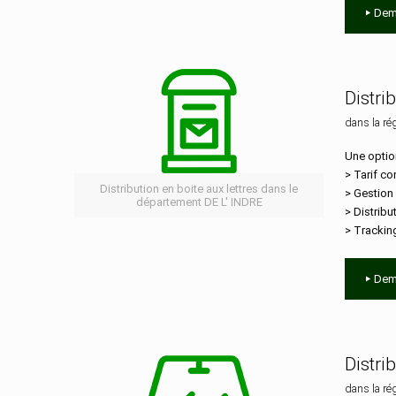
Dem
Distri
dans la ré
Une optio
> Tarif co
Distribution en boite aux lettres dans le
> Gestion
département DE L' INDRE
> Distribu
> Trackin
Dem
Distri
dans la ré