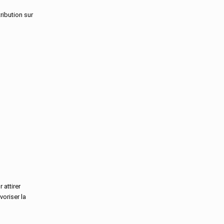
Landes
ribution sur
Loir-Et-Cher
Loire
Loire-Atlantique
Loiret
Lot
Lot-Et-Garonne
Lozere
Maine-Et-Loire
Manche
Marne
Martinique
Mayenne
Mayotte
Meurthe-Et-Moselle
Meuse
Morbihan
Moselle
 attirer
Nievre
voriser la
Nord
Oise