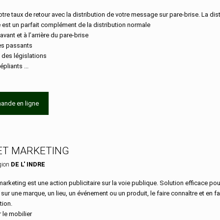
tre taux de retour avec la distribution de votre message sur pare-brise. La dist
e est un parfait complément de la distribution normale
’avant et à l’arrière du pare-brise
les passants
 des législations
épliants ...
ande en ligne
ET MARKETING
gion
DE L' INDRE
marketing est une action publicitaire sur la voie publique. Solution efficace pour
n sur une marque, un lieu, un événement ou un produit, le faire connaître et en fa
ion.
r le mobilier