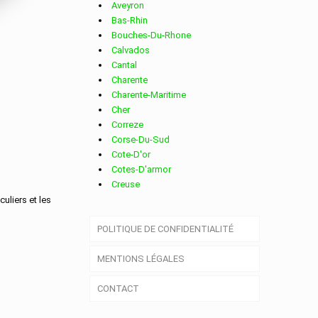
Aveyron
Bas-Rhin
Bouches-Du-Rhone
Calvados
Cantal
Charente
Charente-Maritime
Cher
Correze
Corse-Du-Sud
Cote-D'or
Cotes-D'armor
Creuse
Deux-Sevres
culiers et les
Dordogne
POLITIQUE DE CONFIDENTIALITÉ
Doubs
Drome
MENTIONS LÉGALES
Essonne
Eure
CONTACT
Eure-Et-Loir
Finistere