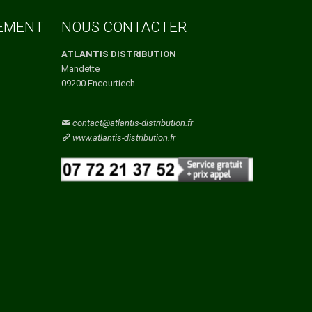
Vaucluse
Vendee
TEMENT
NOUS CONTACTER
Vienne
Vosges
ATLANTIS DISTRIBUTION
Yonne
Mandette
Yvelines
09200 Encourtiech
contact@atlantis-distribution.fr
www.atlantis-distribution.fr