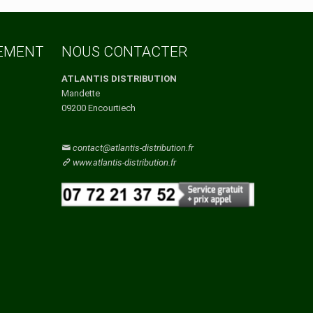
Vaucluse
Vendee
Vienne
Vosges
TEMENT
NOUS CONTACTER
Yonne
Yvelines
ATLANTIS DISTRIBUTION
Mandette
09200 Encourtiech
contact@atlantis-distribution.fr
www.atlantis-distribution.fr