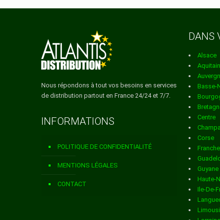
ville de AIGRE
Services de distributi
DANS 
ville de ALLOUE
Alsace
Services de distributi
Aquitai
Auverg
ville de AMBERAC
Nous répondons à tout vos besoins en services
Basse-
de distribution partout en France 24/24 et 7/7.
Bourgo
Services de distributi
Bretagn
Centre
INFORMATIONS
ville de AMBERNAC
Champa
Corse
Services de distributi
POLITIQUE DE CONFIDENTIALITÉ
Franch
Guadel
ville de ANGEAC CHAMP
MENTIONS LÉGALES
Guyane
Haute-
Services de distributi
CONTACT
Ile-De-
Langued
ville de ANGEAC CHAREN
Limous