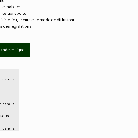
ion.
r le mobilier
r les transports
isir le lieu, l’heure et le mode de diffusionr
s des législations
ande en ligne
on dans la
on dans la
PEROUX
on dans la