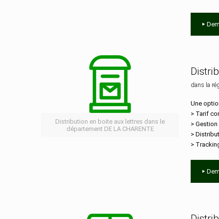
Dem
Distri
dans la ré
Une optio
> Tarif co
Distribution en boite aux lettres dans le
> Gestion
département DE LA CHARENTE
> Distribu
> Trackin
Dem
Distri