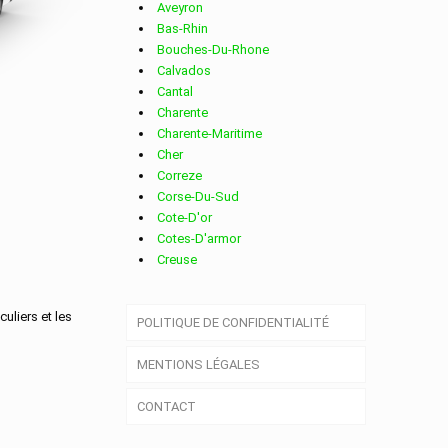
Aveyron
Bas-Rhin
Bouches-Du-Rhone
Calvados
Cantal
Charente
Charente-Maritime
ENTE
Cher
Correze
Corse-Du-Sud
Cote-D'or
Cotes-D'armor
Creuse
Deux-Sevres
Dordogne
culiers et les
POLITIQUE DE CONFIDENTIALITÉ
Doubs
Drome
MENTIONS LÉGALES
Essonne
Eure
CONTACT
Eure-Et-Loir
Finistere