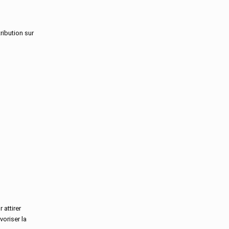
Landes
Loir-Et-Cher
Loire
ribution sur
Loire-Atlantique
Loiret
Lot
Lot-Et-Garonne
Lozere
Maine-Et-Loire
Manche
Marne
Martinique
Mayenne
Mayotte
Meurthe-Et-Moselle
Meuse
Morbihan
Moselle
Nievre
 attirer
Nord
voriser la
Oise