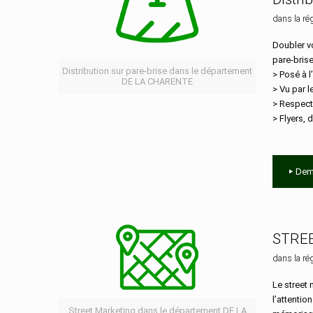
dans la ré
Doubler vo
pare-bris
Distribution sur pare-brise dans le département
> Posé à l
DE LA CHARENTE
> Vu par 
> Respect
> Flyers, d
Dem
STRE
dans la ré
Le street 
l’attentio
Street Marketing dans le département DE LA