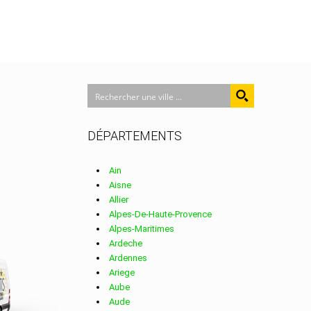
DÉPARTEMENTS
Ain
Aisne
Allier
Alpes-De-Haute-Provence
Alpes-Maritimes
Ardeche
Ardennes
Ariege
Aube
Aude