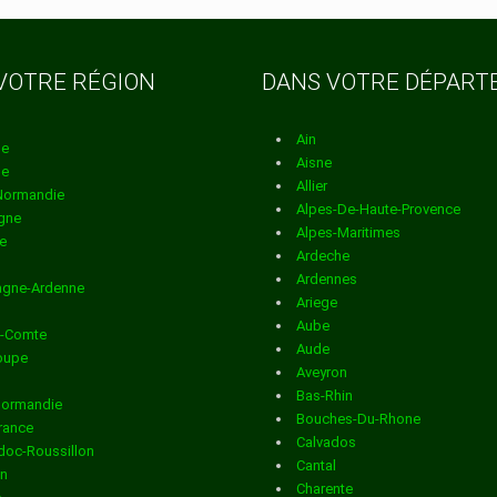
on dans la
VOTRE RÉGION
DANS VOTRE DÉPAR
Ain
on dans la
ne
Aisne
ne
Allier
Normandie
Alpes-De-Haute-Provence
gne
Alpes-Maritimes
on dans la
e
Ardeche
Ardennes
gne-Ardenne
Ariege
on dans la
Aube
e-Comte
Aude
oupe
AGNE
Aveyron
Bas-Rhin
Normandie
on dans la
Bouches-Du-Rhone
France
Calvados
oc-Roussillon
TE
Cantal
in
Charente