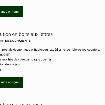
ande en ligne
bution en boite aux lettres
gion
DE LA CHARENTE
n postale économique et fiable pour expédier l'ensemble de vos courriers.
mpétitif
 simplifiée de votre campagne courrier
tion de vos plis
g
ande en ligne
bution sur pare-brise