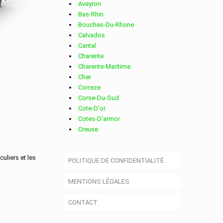
Aveyron
Bas-Rhin
Bouches-Du-Rhone
Calvados
Cantal
Charente
Charente-Maritime
CORSE
Cher
Correze
Corse-Du-Sud
Cote-D'or
Cotes-D'armor
Creuse
Deux-Sevres
Dordogne
culiers et les
POLITIQUE DE CONFIDENTIALITÉ
Doubs
Drome
MENTIONS LÉGALES
Essonne
Eure
CONTACT
Eure-Et-Loir
Finistere