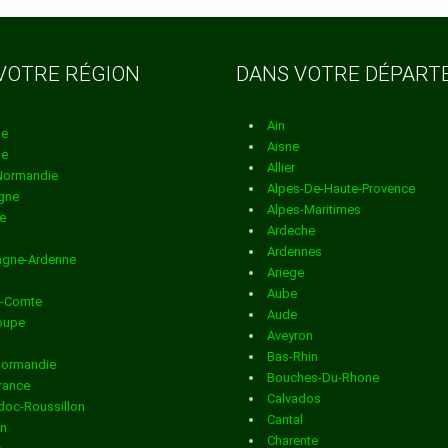
ion dans
VOTRE RÉGION
DANS VOTRE DÉPAR
Ain
ion dans
ne
Aisne
ne
Allier
Normandie
Alpes-De-Haute-Provence
gne
Alpes-Maritimes
ion dans
e
Ardeche
Ardennes
gne-Ardenne
Ariege
ion dans
Aube
e-Comte
Aude
oupe
Aveyron
Bas-Rhin
Normandie
ion dans
Bouches-Du-Rhone
France
Calvados
oc-Roussillon
Cantal
in
Charente