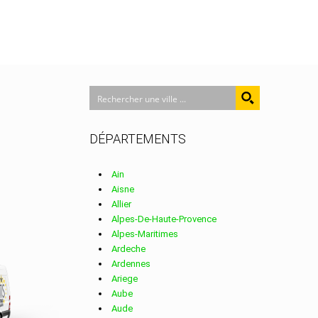
DÉPARTEMENTS
Ain
Aisne
Allier
Alpes-De-Haute-Provence
Alpes-Maritimes
Ardeche
Ardennes
Ariege
Aube
Aude