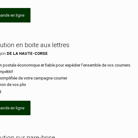
ande en ligne
bution en boite aux lettres
gion
DE LA HAUTE-CORSE
n postale économique et fiable pour expédier l'ensemble de vos courriers.
mpétitif
 simplifiée de votre campagne courrier
tion de vos plis
g
ande en ligne
bution sur pare-brise