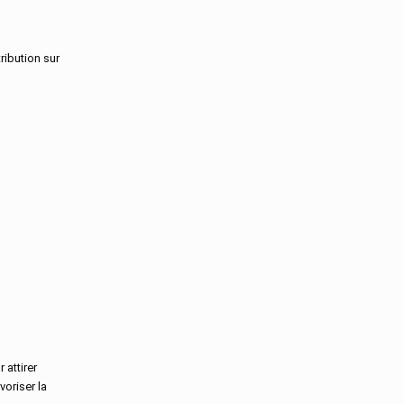
Landes
Loir-Et-Cher
Loire
ribution sur
Loire-Atlantique
Loiret
Lot
Lot-Et-Garonne
Lozere
Maine-Et-Loire
Manche
Marne
Martinique
Mayenne
Mayotte
Meurthe-Et-Moselle
Meuse
Morbihan
Moselle
Nievre
 attirer
Nord
voriser la
Oise