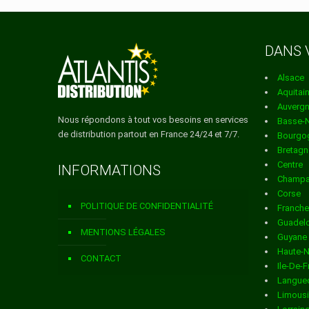
la ville de ALANDO
Services de distribut
DANS 
la ville de ALBERTACCE
Alsace
Services de distribut
Aquitai
Auverg
la ville de ALERIA
Nous répondons à tout vos besoins en services
Basse-
de distribution partout en France 24/24 et 7/7.
Bourgo
Services de distribut
Bretagn
Centre
INFORMATIONS
la ville de ALGAJOLA
Champa
Corse
Services de distribut
POLITIQUE DE CONFIDENTIALITÉ
Franch
Guadel
la ville de ALTIANI
MENTIONS LÉGALES
Guyane
Haute-
Services de distribut
CONTACT
Ile-De-
Langued
la ville de ALZI
Limous