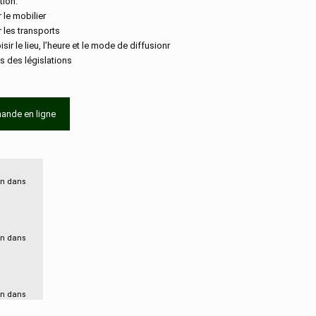
ion.
r le mobilier
r les transports
isir le lieu, l’heure et le mode de diffusionr
s des législations
ande en ligne
ion dans
ion dans
ion dans