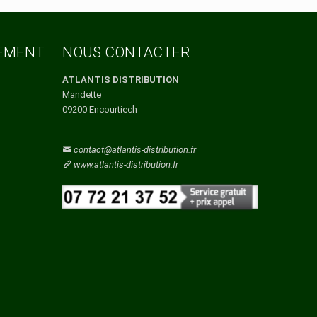
Vaucluse
Vendee
Vienne
Vosges
TEMENT
NOUS CONTACTER
Yonne
Yvelines
ATLANTIS DISTRIBUTION
Mandette
09200 Encourtiech
contact@atlantis-distribution.fr
www.atlantis-distribution.fr