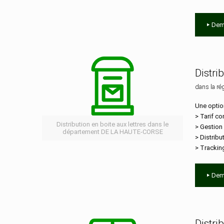
Dem
Distri
dans la ré
Une optio
> Tarif co
Distribution en boite aux lettres dans le
> Gestion
département DE LA HAUTE-CORSE
> Distribu
> Trackin
Dem
Distri