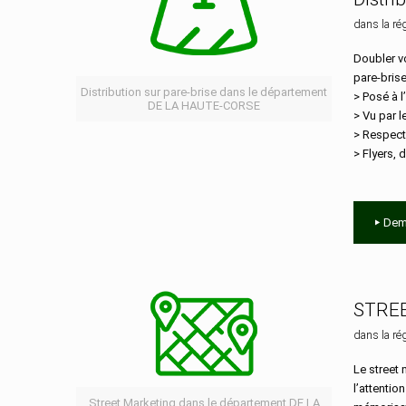
dans la ré
Doubler vo
pare-bris
Distribution sur pare-brise dans le département
> Posé à l
DE LA HAUTE-CORSE
> Vu par 
> Respect
> Flyers, d
Dem
STRE
dans la ré
Le street 
l’attentio
Street Marketing dans le département DE LA