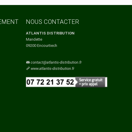
Vaucluse
Vendee
Vienne
Vosges
TEMENT
NOUS CONTACTER
Yonne
Yvelines
ATLANTIS DISTRIBUTION
Mandette
09200 Encourtiech
contact@atlantis-distribution.fr
www.atlantis-distribution.fr