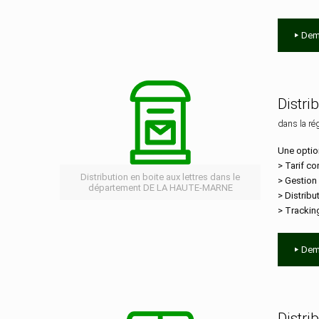
Dem
Distri
dans la ré
Une optio
> Tarif co
Distribution en boite aux lettres dans le
> Gestion
département DE LA HAUTE-MARNE
> Distribu
> Trackin
Dem
Distri