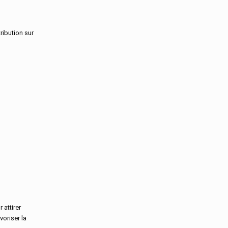
Landes
Loir-Et-Cher
Loire
ribution sur
Loire-Atlantique
Loiret
Lot
Lot-Et-Garonne
Lozere
Maine-Et-Loire
Manche
Marne
Martinique
Mayenne
Mayotte
Meurthe-Et-Moselle
Meuse
Morbihan
Moselle
Nievre
 attirer
Nord
voriser la
Oise