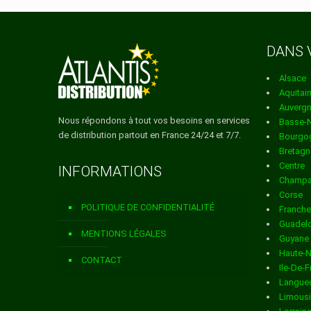
ville de AINGOULAINCOUR
Services de distribution
DANS 
ville de AIZANVILLE
Alsace
Services de distribution
Aquitai
Auverg
ville de ALLICHAMPS
Nous répondons à tout vos besoins en services
Basse-
de distribution partout en France 24/24 et 7/7.
Bourgo
Services de distribution
Bretagn
Centre
INFORMATIONS
ville de AMBONVILLE
Champa
Corse
Services de distribution
POLITIQUE DE CONFIDENTIALITÉ
Franch
Guadel
ville de ANDELOT BLANCHE
MENTIONS LÉGALES
Guyane
Haute-
Services de distribution
CONTACT
Ile-De-
Langued
ville de ANDILLY EN BASSI
Limous