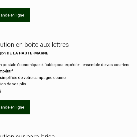
ande en ligne
bution en boite aux lettres
gion
DE LA HAUTE-MARNE
n postale économique et fiable pour expédier l'ensemble de vos courriers.
mpétitif
 simplifiée de votre campagne courrier
tion de vos plis
g
ande en ligne
bution sur pare-brise