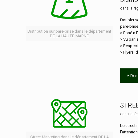
dans la ré
Doubler vo
pare-bris
Distribution sur pare-brise dans le département
> Posé à l
DE LA HAUTE-MARNE
> Vu par 
> Respect
> Flyers, d
Dem
STRE
dans la ré
Le street 
l’attentio
Street Marketing dans le département DE LA