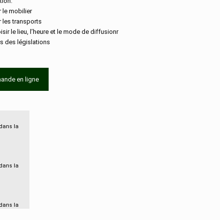
ion.
r le mobilier
r les transports
isir le lieu, l’heure et le mode de diffusionr
s des législations
ande en ligne
 dans la
 dans la
 dans la