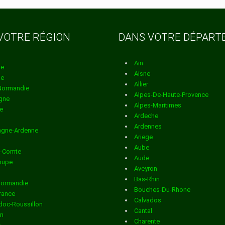
T
 dans la
VOTRE RÉGION
DANS VOTRE DÉPAR
Ain
 dans la
ne
Aisne
ne
Allier
Normandie
Alpes-De-Haute-Provence
gne
Alpes-Maritimes
 dans la
e
Ardeche
Ardennes
gne-Ardenne
Ariege
 dans la
Aube
e-Comte
Aude
oupe
VILLE
Aveyron
Bas-Rhin
Normandie
 dans la
Bouches-Du-Rhone
France
Calvados
oc-Roussillon
GNY
Cantal
in
Charente