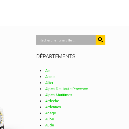
DÉPARTEMENTS
Ain
Aisne
Allier
Alpes-De-Haute-Provence
Alpes-Maritimes
Ardeche
Ardennes
Ariege
Aube
Aude