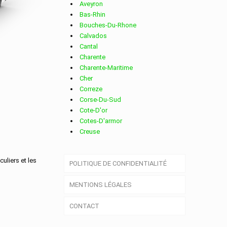
Aveyron
Bas-Rhin
Bouches-Du-Rhone
Calvados
Cantal
Charente
Charente-Maritime
MARNE
Cher
Correze
Corse-Du-Sud
Cote-D'or
Cotes-D'armor
Creuse
Deux-Sevres
Dordogne
culiers et les
POLITIQUE DE CONFIDENTIALITÉ
Doubs
Drome
MENTIONS LÉGALES
Essonne
Eure
CONTACT
Eure-Et-Loir
Finistere