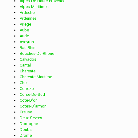
Alpes-De-Haute-Provence
Alpes-Maritimes
Ardeche
Services de distribution dans la ville de ADELANGE
Ardennes
Ariege
Aube
Services de distribution dans la ville de AJONCOURT
Aude
Aveyron
Bas-Rhin
Bouches-Du-Rhone
Services de distribution dans la ville de ALAINCOURT
Calvados
Cantal
Charente
LA COTE
Charente-Maritime
Cher
Correze
Services de distribution dans la ville de ALBESTROFF
Corse-Du-Sud
Cote-D'or
Cotes-D'armor
Services de distribution dans la ville de ALGRANGE
Creuse
Deux-Sevres
Dordogne
Services de distribution dans la ville de ALSTING
Doubs
Drome