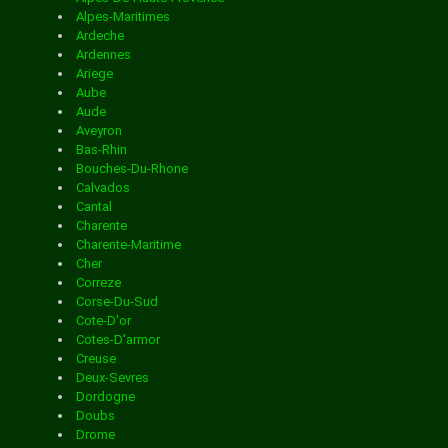
ASSENONCOURT
Vosges
Alpes-Maritimes
Yonne
Ardeche
Yvelines
Ardennes
Services de distribution dans la ville de
Ariege
Aube
Aude
ATTILLONCOURT
Aveyron
Bas-Rhin
Bouches-Du-Rhone
Services de distribution dans la ville de AUDUN LE
Calvados
Cantal
Charente
TICHE
Charente-Maritime
Cher
Correze
Corse-Du-Sud
Services de distribution dans la ville de AUGNY
Cote-D'or
Cotes-D'armor
Creuse
Services de distribution dans la ville de AULNOIS SUR
Deux-Sevres
Dordogne
Doubs
SEILLE
Drome