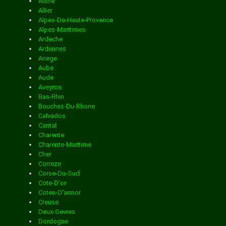
Vaucluse
Aisne
Vendee
Allier
Vienne
Alpes-De-Haute-Provence
Services de distribution dans la ville de LIMEIL
Vosges
Alpes-Maritimes
Yonne
Ardeche
Yvelines
Ardennes
BREVANNES
Ariege
Aube
Aude
Services de distribution dans la ville de MAISONS
Aveyron
Bas-Rhin
Bouches-Du-Rhone
ALFORT
Calvados
Cantal
Charente
Services de distribution dans la ville de MANDRES LES
Charente-Maritime
Cher
Correze
Corse-Du-Sud
ROSES
Cote-D'or
Cotes-D'armor
Creuse
Services de distribution dans la ville de MAROLLES EN
Deux-Sevres
Dordogne