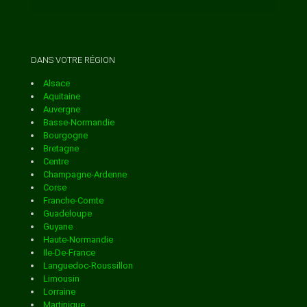
ANTISANTI
APPIETTO
DANS VOTRE RÉGION
Alsace
ARBELLARA
Aquitaine
Auvergne
Basse-Normandie
ARBORI
Bourgogne
Bretagne
Centre
AREGNO
Champagne-Ardenne
Corse
Franche-Comte
ARGIUSTA MORICCIO
Guadeloupe
Guyane
Haute-Normandie
ARRO
Ile-De-France
Languedoc-Roussillon
Limousin
Lorraine
ASCO
Martinique