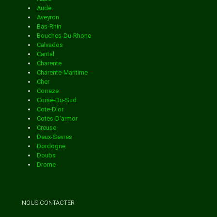
BASTELICA
Aude
Aveyron
Bas-Rhin
BASTELICACCIA
Bouches-Du-Rhone
Calvados
Cantal
Charente
BASTIA
Charente-Maritime
Cher
Correze
BELGODERE
Corse-Du-Sud
Cote-D'or
Cotes-D'armor
BELVEDERE CAMPOMORO
Creuse
Deux-Sevres
Dordogne
BIGORNO
Doubs
Drome
Essonne
BIGUGLIA
Eure
Eure-Et-Loir
Finistere
NOUS CONTACTER
BILIA
Gard