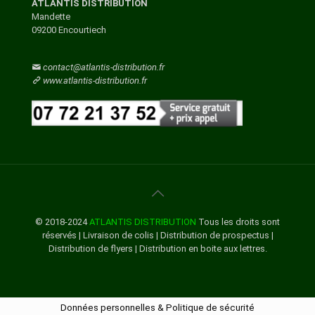
ATLANTIS DISTRIBUTION
Gers
Mandette
Gironde
09200 Encourtiech
BISINCHI
Guadeloupe
Guyane
Haut-Rhin
contact@atlantis-distribution.fr
Haute-Corse
BOCOGNANO
www.atlantis-distribution.fr
Haute-Garonne
Haute-Loire
Haute-Marne
BONIFACIO
Haute-Saone
Haute-Savoie
Haute-Vienne
BORGO
Hautes-Alpes
Hautes-Pyrenees
Hauts-De-Seine
BRANDO
Herault
Ille-Et-Vilaine
© 2018-2024
ATLANTIS DISTRIBUTION
Tous les droits sont
Indre
réservés | Livraison de colis | Distribution de prospectus |
BUSTANICO
Indre-Et-Loire
Distribution de flyers | Distribution en boite aux lettres.
Isere
Jura
CAGNANO
Landes
Loir-Et-Cher
Données personnelles & Politique de sécurité
Loire