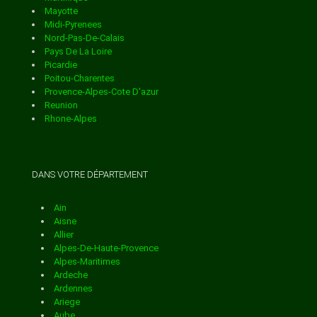
Mayotte
Midi-Pyrenees
AULLENE
Nord-Pas-De-Calais
Pays De La Loire
Picardie
AVAPESSA
Poitou-Charentes
Provence-Alpes-Cote D'azur
Reunion
AZILONE AMPAZA
Rhone-Alpes
AZZANA
DANS VOTRE DÉPARTEMENT
BALOGNA
Ain
Aisne
Allier
BARBAGGIO
Alpes-De-Haute-Provence
Alpes-Maritimes
Ardeche
BARRETTALI
Ardennes
Ariege
Aube