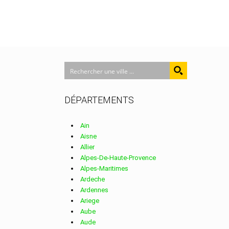
DÉPARTEMENTS
Ain
Aisne
Allier
Alpes-De-Haute-Provence
Alpes-Maritimes
Ardeche
Ardennes
Ariege
Aube
Aude