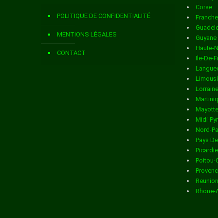
Corse
Livraison de colis
dans la ville de ARROUT
POLITIQUE DE CONFIDENTIALITÉ
Franch
Livraison de colis
dans la ville de ARTIGAT
Guadel
MENTIONS LÉGALES
Guyane
Livraison de colis
dans la ville de ARVIGNA
Haute-
CONTACT
Ile-De-
Livraison de colis
dans la ville de ASCOU
Langued
Limous
Livraison de colis
dans la ville de ASTON
Lorrain
Martini
Livraison de colis
dans la ville de AUCAZEIN
Mayott
Midi-Py
Livraison de colis
dans la ville de AUDRESSEIN
Nord-Pa
Pays De
Livraison de colis
dans la ville de AUGIREIN
Picardie
Poitou-
Livraison de colis
dans la ville de AULOS
Provenc
Reunio
Livraison de colis
dans la ville de AULUS LES BAINS
Rhone-
Livraison de colis
dans la ville de AUZAT