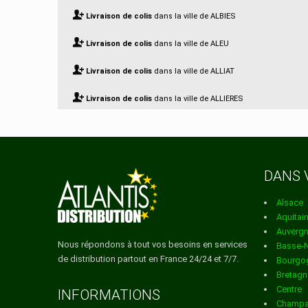
Livraison de colis
dans la ville de ALBIES
Livraison de colis
dans la ville de ALEU
Livraison de colis
dans la ville de ALLIAT
Livraison de colis
dans la ville de ALLIERES
Livraison de colis
dans la ville de ALZEN
Livraison de colis
dans la ville de APPY
DANS 
Livraison de colis
dans la ville de ARABAUX
Alsace
Livraison de colis
dans la ville de ARGEIN
Aquitai
Auverg
Livraison de colis
dans la ville de ARIGNAC
Nous répondons à tout vos besoins en services
Basse-
de distribution partout en France 24/24 et 7/7.
Bourgo
Livraison de colis
dans la ville de ARNAVE
Bretagn
Centre
Livraison de colis
dans la ville de ARRIEN EN BETHMALE
INFORMATIONS
Champa