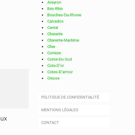
Aveyron
Bas-Rhin
Bouches-Du-Rhone
Calvados
Cantal
Charente
Charente-Maritime
Cher
Correze
Corse-Du-Sud
Cote-D'or
Cotes-D'armor
Creuse
Deux-Sevres
Dordogne
POLITIQUE DE CONFIDENTIALITÉ
Doubs
Drome
MENTIONS LÉGALES
Essonne
Eure
aux
CONTACT
Eure-Et-Loir
Finistere