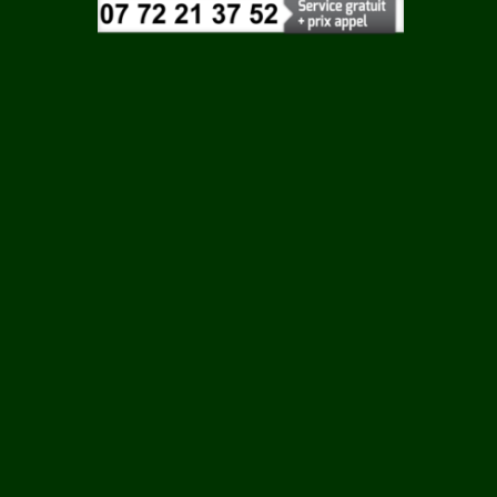
Vaucluse
Vendee
Vienne
Vosges
Yonne
Yvelines
IN
SEIN
N
ES