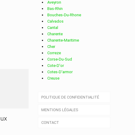
Aveyron
Bas-Rhin
Bouches-Du-Rhone
Calvados
Cantal
Charente
Charente-Maritime
Cher
Correze
Corse-Du-Sud
Cote-D'or
Cotes-D'armor
Creuse
Deux-Sevres
Dordogne
POLITIQUE DE CONFIDENTIALITÉ
Doubs
Drome
MENTIONS LÉGALES
Essonne
Eure
aux
CONTACT
Eure-Et-Loir
Finistere