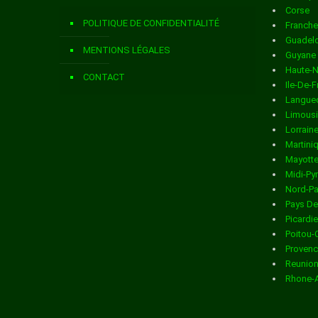
Corse
Livraison de colis
dans la ville de ANDELAIN
POLITIQUE DE CONFIDENTIALITÉ
Franch
Livraison de colis
dans la ville de ANGUILCOURT LE SART
Guadel
MENTIONS LÉGALES
Guyane
Livraison de colis
dans la ville de ANIZY LE CHATEAU
Haute-
CONTACT
Ile-De-
Livraison de colis
dans la ville de ANNOIS
Langued
Limous
Livraison de colis
dans la ville de ANY MARTIN RIEUX
Lorrain
Martini
Livraison de colis
dans la ville de ARCHON
Mayott
Midi-Py
Livraison de colis
dans la ville de ARCY STE RESTITUE
Nord-Pa
Pays De
Livraison de colis
dans la ville de ARMENTIERES SUR OURCQ
Picardie
Poitou-
Livraison de colis
dans la ville de ARRANCY
Provenc
Reunio
Livraison de colis
dans la ville de ARTEMPS
Rhone-
Livraison de colis
dans la ville de ARTONGES