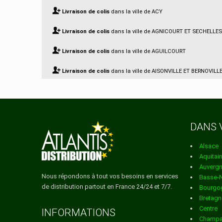
Livraison de colis
dans la ville de ACY
Livraison de colis
dans la ville de AGNICOURT ET SECHELLES
Livraison de colis
dans la ville de AGUILCOURT
Livraison de colis
dans la ville de AISONVILLE ET BERNOVILL
Livraison de colis
dans la ville de AIZELLES
Livraison de colis
dans la ville de AIZY JOUY
DANS 
Livraison de colis
dans la ville de AMBLENY
Alsace
Livraison de colis
dans la ville de AMBRIEF
Aquitai
Auverg
Livraison de colis
dans la ville de AMIFONTAINE
Nous répondons à tout vos besoins en services
Basse-
de distribution partout en France 24/24 et 7/7.
Bourgo
Livraison de colis
dans la ville de AMIGNY ROUY
Bretagn
Centre
Livraison de colis
dans la ville de ANCIENVILLE
INFORMATIONS
Champa