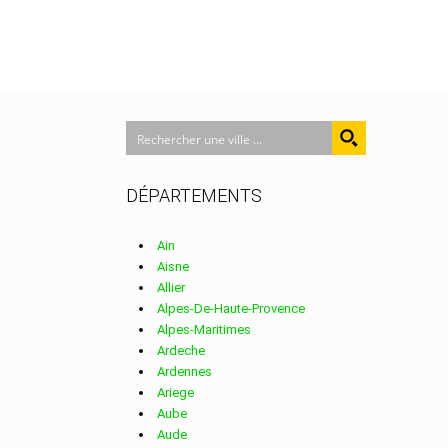
DÉPARTEMENTS
Ain
Aisne
Allier
Alpes-De-Haute-Provence
Alpes-Maritimes
Ardeche
Ardennes
Ariege
Aube
Aude