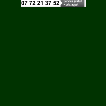
Vaucluse
 ROUY
Vendee
Vienne
ILLE
Vosges
Yonne
N
Yvelines
LCOURT
RTIN