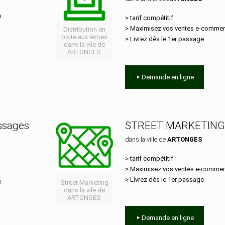
e
> tarif compétitif
> Maximisez vos ventes e‑comme
Distribution en
boite aux lettres
> Livrez dès le 1er passage
dans la vile de
ARTONGES
Demande en ligne
essages
STREET MARKETING
dans la ville de
ARTONGES
> tarif compétitif
> Maximisez vos ventes e‑comme
> Livrez dès le 1er passage
e
Street Marketing
dans la vile de
ARTONGES
Demande en ligne