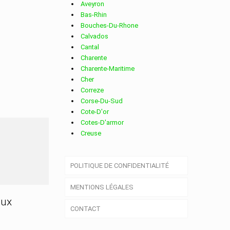
Aveyron
Bas-Rhin
Bouches-Du-Rhone
Calvados
Cantal
Charente
Charente-Maritime
Cher
Correze
Corse-Du-Sud
Cote-D'or
Cotes-D'armor
Creuse
Deux-Sevres
Dordogne
POLITIQUE DE CONFIDENTIALITÉ
Doubs
Drome
MENTIONS LÉGALES
Essonne
Eure
aux
CONTACT
Eure-Et-Loir
Finistere