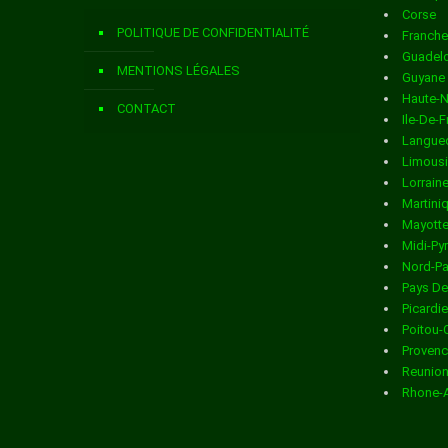
Corse
Livraison de colis
dans la ville de ARDILLIERES
POLITIQUE DE CONFIDENTIALITÉ
Franch
Livraison de colis
dans la ville de ARS EN RE
Guadel
MENTIONS LÉGALES
Guyane
Livraison de colis
dans la ville de ARTHENAC
Haute-
CONTACT
Ile-De-
Livraison de colis
dans la ville de ARVERT
Langued
Limous
Livraison de colis
dans la ville de ASNIERES LA GIRAUD
Lorrain
Martini
Livraison de colis
dans la ville de AUMAGNE
Mayott
Midi-Py
Livraison de colis
dans la ville de AUTHON EBEON
Nord-Pa
Pays De
Livraison de colis
dans la ville de AVY
Picardie
Poitou-
Livraison de colis
dans la ville de AYTRE
Provenc
Reunio
Livraison de colis
dans la ville de BAGNIZEAU
Rhone-
Livraison de colis
dans la ville de BALANZAC