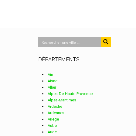
DÉPARTEMENTS
Ain
Aisne
Allier
Alpes-De-Haute-Provence
Alpes-Maritimes
Ardeche
Ardennes
Ariege
Aube
Aude