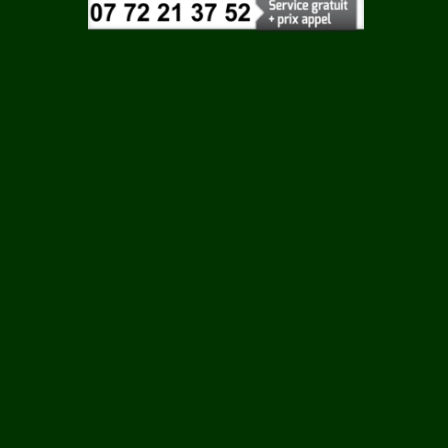
Vaucluse
Vendee
Vienne
Vosges
Yonne
GEAY
Yvelines
ERES
E
AC
S LA
NE
N EBEON