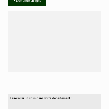
Demande en ligne
Besoin d'aide ?
N'hésitez pas à nous contacter
Faire livrer un colis dans votre département :