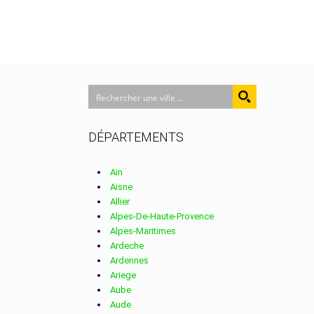
DÉPARTEMENTS
Ain
Aisne
Allier
Alpes-De-Haute-Provence
Alpes-Maritimes
Ardeche
Ardennes
Ariege
Aube
Aude