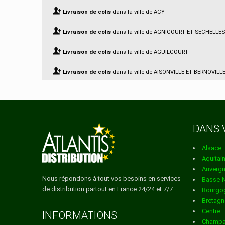
Livraison de colis
dans la ville de ACY
Livraison de colis
dans la ville de AGNICOURT ET SECHELLES
Livraison de colis
dans la ville de AGUILCOURT
Livraison de colis
dans la ville de AISONVILLE ET BERNOVILL
Livraison de colis
dans la ville de AIZELLES
Livraison de colis
dans la ville de AIZY JOUY
DANS 
Livraison de colis
dans la ville de AMBLENY
Alsace
Livraison de colis
dans la ville de AMBRIEF
Aquitai
Auverg
Livraison de colis
dans la ville de AMIFONTAINE
Nous répondons à tout vos besoins en services
Basse-
de distribution partout en France 24/24 et 7/7.
Bourgo
Livraison de colis
dans la ville de AMIGNY ROUY
Bretagn
Centre
Livraison de colis
dans la ville de ANCIENVILLE
INFORMATIONS
Champa