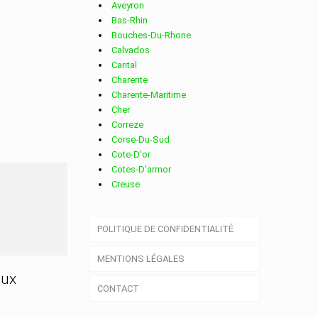
Aveyron
Bas-Rhin
Bouches-Du-Rhone
Calvados
Cantal
Charente
Charente-Maritime
Cher
Correze
Corse-Du-Sud
Cote-D'or
Cotes-D'armor
Creuse
Deux-Sevres
Dordogne
POLITIQUE DE CONFIDENTIALITÉ
Doubs
Drome
MENTIONS LÉGALES
Essonne
Eure
aux
CONTACT
Eure-Et-Loir
Finistere