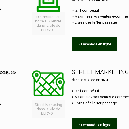
e
> tarif compétitif
> Maximisez vos ventes e‑comme
Distribution en
boite aux lettres
> Livrez dès le 1er passage
dans la vile de
BERNOT
Demande en ligne
essages
STREET MARKETING
dans la ville de
BERNOT
> tarif compétitif
> Maximisez vos ventes e‑comme
> Livrez dès le 1er passage
e
Street Marketing
dans la vile de
BERNOT
Demande en ligne