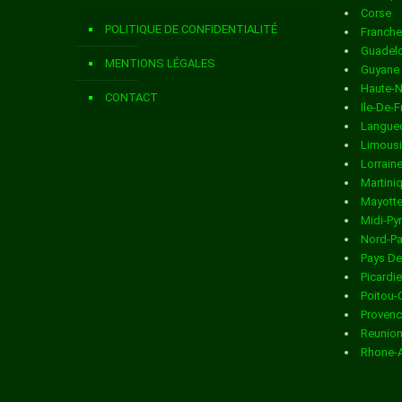
Corse
Livraison de colis
dans la ville de ANDELAIN
POLITIQUE DE CONFIDENTIALITÉ
Franch
Livraison de colis
dans la ville de ANGUILCOURT LE SART
Guadel
MENTIONS LÉGALES
Guyane
Livraison de colis
dans la ville de ANIZY LE CHATEAU
Haute-
CONTACT
Ile-De-
Livraison de colis
dans la ville de ANNOIS
Langued
Limous
Livraison de colis
dans la ville de ANY MARTIN RIEUX
Lorrain
Martini
Livraison de colis
dans la ville de ARCHON
Mayott
Midi-Py
Livraison de colis
dans la ville de ARCY STE RESTITUE
Nord-Pa
Pays De
Livraison de colis
dans la ville de ARMENTIERES SUR OURCQ
Picardie
Poitou-
Livraison de colis
dans la ville de ARRANCY
Provenc
Reunio
Livraison de colis
dans la ville de ARTEMPS
Rhone-
Livraison de colis
dans la ville de ARTONGES