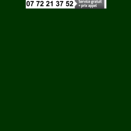
Vaucluse
 ROUY
Vendee
Vienne
ILLE
Vosges
Yonne
N
Yvelines
LCOURT
RTIN