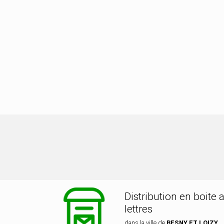
ution dans la ville de BESNY ET LOI
Distribution en boite 
lettres
dans la ville de
BESNY ET LOIZY