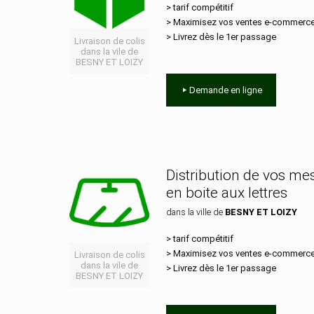
> tarif compétitif
> Maximisez vos ventes e‑commerc
> Livrez dès le 1er passage
Livraison de colis
dans la vile de
BESNY ET LOIZY
Demande en ligne
Distribution de vos m
en boite aux lettres
dans la ville de
BESNY ET LOIZY
> tarif compétitif
> Maximisez vos ventes e‑commerc
Livraison de colis
dans la vile de
> Livrez dès le 1er passage
BESNY ET LOIZY