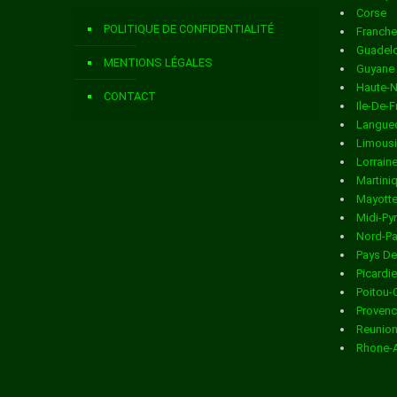
Corse
Livraison de colis
dans la ville de ANDELAIN
POLITIQUE DE CONFIDENTIALITÉ
Franch
Livraison de colis
dans la ville de ANGUILCOURT LE SART
Guadel
MENTIONS LÉGALES
Guyane
Livraison de colis
dans la ville de ANIZY LE CHATEAU
Haute-
CONTACT
Ile-De-
Livraison de colis
dans la ville de ANNOIS
Langued
Limous
Livraison de colis
dans la ville de ANY MARTIN RIEUX
Lorrain
Martini
Livraison de colis
dans la ville de ARCHON
Mayott
Midi-Py
Livraison de colis
dans la ville de ARCY STE RESTITUE
Nord-Pa
Pays De
Livraison de colis
dans la ville de ARMENTIERES SUR OURCQ
Picardie
Poitou-
Livraison de colis
dans la ville de ARRANCY
Provenc
Reunio
Livraison de colis
dans la ville de ARTEMPS
Rhone-
Livraison de colis
dans la ville de ARTONGES