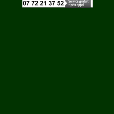
Vaucluse
 ROUY
Vendee
Vienne
ILLE
Vosges
Yonne
N
Yvelines
LCOURT
RTIN