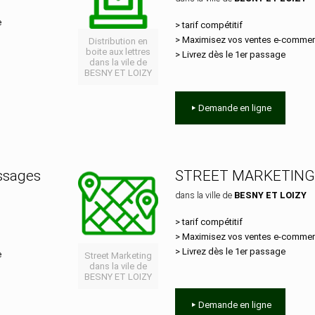
e
> tarif compétitif
> Maximisez vos ventes e‑comme
Distribution en
boite aux lettres
> Livrez dès le 1er passage
dans la vile de
BESNY ET LOIZY
Demande en ligne
essages
STREET MARKETING
dans la ville de
BESNY ET LOIZY
> tarif compétitif
> Maximisez vos ventes e‑comme
> Livrez dès le 1er passage
e
Street Marketing
dans la vile de
BESNY ET LOIZY
Demande en ligne