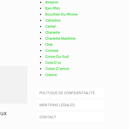
Aveyron
Bas-Rhin
Bouches-Du-Rhone
Calvados
Cantal
Charente
Charente-Maritime
Cher
Correze
Corse-Du-Sud
Cote-D'or
Cotes-D'armor
Creuse
ZY
Deux-Sevres
Dordogne
POLITIQUE DE CONFIDENTIALITÉ
Doubs
Drome
MENTIONS LÉGALES
Essonne
Eure
aux
CONTACT
Eure-Et-Loir
Finistere