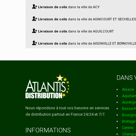
Livraison de colis
dans la ville de ACY
Livraison de colis
dans la ville de AGNICOURT ET SECHELLES
Livraison de colis
dans la ville de AGUILCOURT
Livraison de colis
dans la ville de AISONVILLE ET BERNOVILL
Livraison de colis
dans la ville de AIZELLES
Livraison de colis
dans la ville de AIZY JOUY
DANS 
Livraison de colis
dans la ville de AMBLENY
Alsace
Livraison de colis
dans la ville de AMBRIEF
Aquitai
Auverg
Livraison de colis
dans la ville de AMIFONTAINE
Nous répondons à tout vos besoins en services
Basse-
de distribution partout en France 24/24 et 7/7.
Bourgo
Livraison de colis
dans la ville de AMIGNY ROUY
Bretagn
Centre
Livraison de colis
dans la ville de ANCIENVILLE
INFORMATIONS
Champa