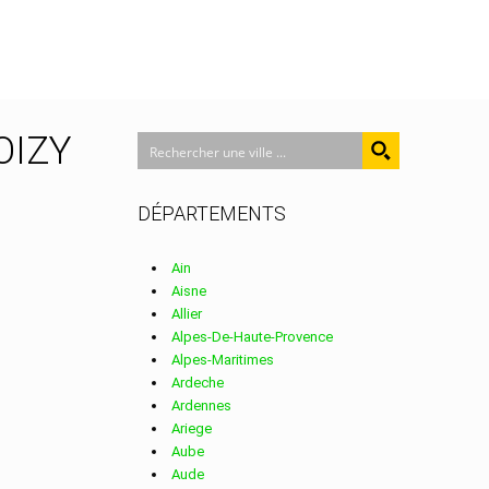
LOIZY
DÉPARTEMENTS
Ain
Aisne
Allier
Alpes-De-Haute-Provence
Alpes-Maritimes
Ardeche
Ardennes
Ariege
Aube
Aude