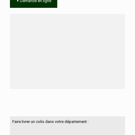
Demande en ligne
Besoin d'aide ?
N'hésitez pas à nous contacter
Faire livrer un colis dans votre département :