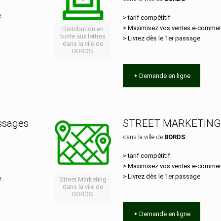
e
> tarif compétitif
> Maximisez vos ventes e‑comme
Distribution en
boite aux lettres
> Livrez dès le 1er passage
dans la vile de
BORDS
Demande en ligne
essages
STREET MARKETING
dans la ville de
BORDS
> tarif compétitif
> Maximisez vos ventes e‑comme
> Livrez dès le 1er passage
e
Street Marketing
dans la vile de
BORDS
Demande en ligne