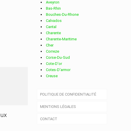
Aveyron
Bas-Rhin
Bouches-Du-Rhone
Calvados
Cantal
Charente
Charente-Maritime
Cher
Correze
Corse-Du-Sud
Cote-D'or
Cotes-D'armor
Creuse
Deux-Sevres
Dordogne
POLITIQUE DE CONFIDENTIALITÉ
Doubs
Drome
MENTIONS LÉGALES
Essonne
Eure
aux
CONTACT
Eure-Et-Loir
Finistere