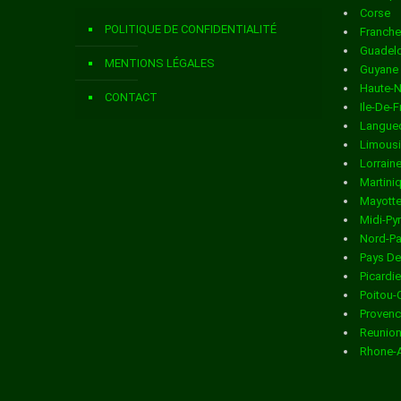
Corse
Livraison de colis
dans la ville de ARDILLIERES
POLITIQUE DE CONFIDENTIALITÉ
Franch
Livraison de colis
dans la ville de ARS EN RE
Guadel
MENTIONS LÉGALES
Guyane
Livraison de colis
dans la ville de ARTHENAC
Haute-
CONTACT
Ile-De-
Livraison de colis
dans la ville de ARVERT
Langued
Limous
Livraison de colis
dans la ville de ASNIERES LA GIRAUD
Lorrain
Martini
Livraison de colis
dans la ville de AUMAGNE
Mayott
Midi-Py
Livraison de colis
dans la ville de AUTHON EBEON
Nord-Pa
Pays De
Livraison de colis
dans la ville de AVY
Picardie
Poitou-
Livraison de colis
dans la ville de AYTRE
Provenc
Reunio
Livraison de colis
dans la ville de BAGNIZEAU
Rhone-
Livraison de colis
dans la ville de BALANZAC