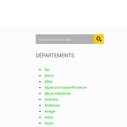
DÉPARTEMENTS
Ain
Aisne
Allier
Alpes-De-Haute-Provence
Alpes-Maritimes
Ardeche
Ardennes
Ariege
Aube
Aude