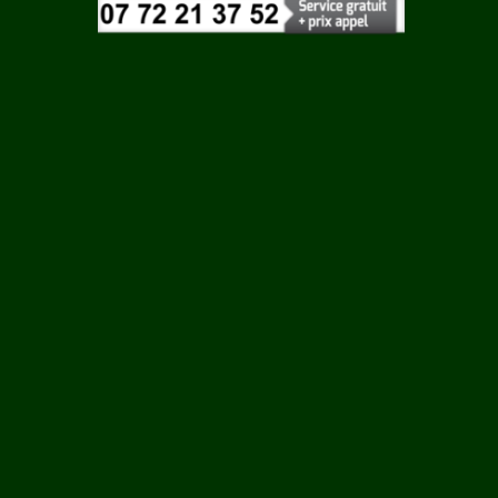
Vaucluse
Vendee
Vienne
Vosges
Yonne
GEAY
Yvelines
ERES
E
AC
S LA
NE
N EBEON