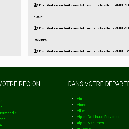
Distribution en boite aux lettres
dans la ville de AMBERI
BUGEY
Distribution en boite aux lettres
dans la ville de AMBERI
DOMBES
Distribution en boite aux lettres
dans la ville de AMBLEO
Distribution en boite aux lettres
dans la ville de AMBRON
Distribution en boite aux lettres
dans la ville de AMBUTR
VOTRE RÉGION
DANS VOTRE DÉPAR
Distribution en boite aux lettres
dans la ville de ANDERT 
CONDON
Ain
ne
Aisne
ne
Distribution en boite aux lettres
dans la ville de ANGLEF
Allier
Normandie
Alpes-De-Haute-Provence
gne
Distribution en boite aux lettres
dans la ville de ARANC
Alpes-Maritimes
e
Ardeche