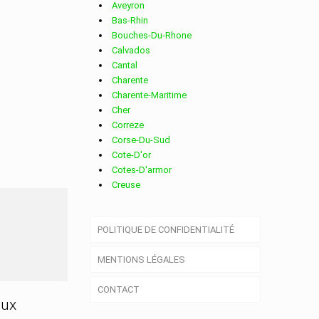
Aveyron
Bas-Rhin
Bouches-Du-Rhone
Calvados
Cantal
Charente
Charente-Maritime
Cher
Correze
Corse-Du-Sud
Cote-D'or
Cotes-D'armor
Creuse
Deux-Sevres
Dordogne
STOPHE
POLITIQUE DE CONFIDENTIALITÉ
Doubs
Drome
MENTIONS LÉGALES
Essonne
Eure
CONTACT
Eure-Et-Loir
aux
Finistere