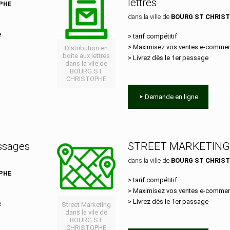
lettres
PHE
dans la ville de
BOURG ST CHRIS
e
> tarif compétitif
> Maximisez vos ventes e‑comme
Distribution en
boite aux lettres
> Livrez dès le 1er passage
dans la vile de
BOURG ST
CHRISTOPHE
Demande en ligne
essages
STREET MARKETING
dans la ville de
BOURG ST CHRIS
PHE
> tarif compétitif
> Maximisez vos ventes e‑comme
> Livrez dès le 1er passage
e
Street Marketing
dans la vile de
BOURG ST
CHRISTOPHE