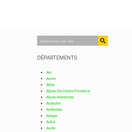
DÉPARTEMENTS
Ain
Aisne
Allier
Alpes-De-Haute-Provence
Alpes-Maritimes
Ardeche
Ardennes
Ariege
Aube
Aude