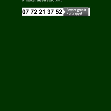
Vaucluse
www.atlantis-distribution.fr
S
Vendee
Vienne
Vosges
Yonne
EU
Yvelines
RE
S SUR