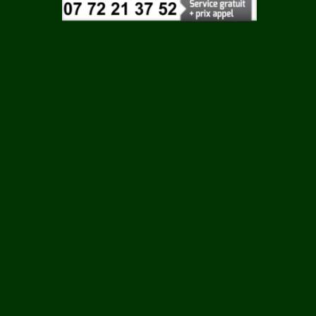
Vaucluse
 ROUY
Vendee
Vienne
ILLE
Vosges
Yonne
N
Yvelines
LCOURT
RTIN