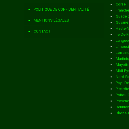
Corse
Livraison de colis
dans la ville de ANDELAIN
POLITIQUE DE CONFIDENTIALITÉ
Franch
Livraison de colis
dans la ville de ANGUILCOURT LE SART
Guadel
MENTIONS LÉGALES
Guyane
Livraison de colis
dans la ville de ANIZY LE CHATEAU
Haute-
CONTACT
Ile-De-
Livraison de colis
dans la ville de ANNOIS
Langued
Limous
Livraison de colis
dans la ville de ANY MARTIN RIEUX
Lorrain
Martini
Livraison de colis
dans la ville de ARCHON
Mayott
Midi-Py
Livraison de colis
dans la ville de ARCY STE RESTITUE
Nord-Pa
Pays De
Livraison de colis
dans la ville de ARMENTIERES SUR OURCQ
Picardie
Poitou-
Livraison de colis
dans la ville de ARRANCY
Provenc
Reunio
Livraison de colis
dans la ville de ARTEMPS
Rhone-
Livraison de colis
dans la ville de ARTONGES