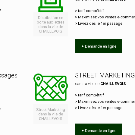
e
> tarif compétitif
> Maximisez vos ventes e‑comme
Distribution en
boite aux lettres
> Livrez dès le 1er passage
dans la vile de
CHAILLEVOIS
Demande en ligne
essages
STREET MARKETING
dans la ville de
CHAILLEVOIS
> tarif compétitif
> Maximisez vos ventes e‑comme
> Livrez dès le 1er passage
e
Street Marketing
dans la vile de
CHAILLEVOIS
Demande en ligne