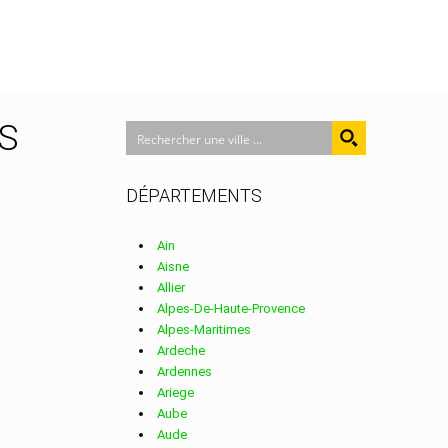
IS
DÉPARTEMENTS
Ain
Aisne
Allier
Alpes-De-Haute-Provence
Alpes-Maritimes
Ardeche
Ardennes
Ariege
Aube
Aude