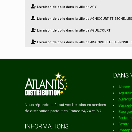
Livraison de colis
dans la ville de ACY
Livraison de colis
dans la ville de AGNICOURT ET SECHELLES
Livraison de colis
dans la ville de AGUILCOURT
Livraison de colis
dans la ville de AISONVILLE ET BERNOVILL
Livraison de colis
dans la ville de AIZELLES
Livraison de colis
dans la ville de AIZY JOUY
DANS 
Livraison de colis
dans la ville de AMBLENY
Alsace
Livraison de colis
dans la ville de AMBRIEF
Aquitai
Auverg
Livraison de colis
dans la ville de AMIFONTAINE
Nous répondons à tout vos besoins en services
Basse-
de distribution partout en France 24/24 et 7/7.
Bourgo
Livraison de colis
dans la ville de AMIGNY ROUY
Bretagn
Centre
Livraison de colis
dans la ville de ANCIENVILLE
INFORMATIONS
Champa