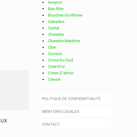
Aveyron
Bas-Rhin
Bouches-Du-Rhone
Calvados
Cantal
Charente
Charente-Maritime
Cher
Correze
Corse-Du-Sud
Cote-D'or
Cotes-D'armor
Creuse
S
Deux-Sevres
Dordogne
POLITIQUE DE CONFIDENTIALITÉ
Doubs
Drome
MENTIONS LÉGALES
Essonne
Eure
aux
CONTACT
Eure-Et-Loir
Finistere