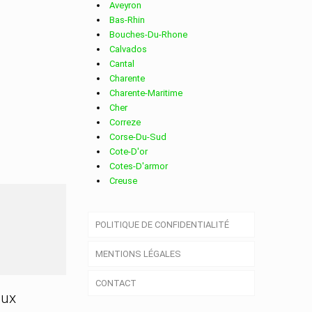
Aveyron
Bas-Rhin
Bouches-Du-Rhone
Calvados
Cantal
Charente
Charente-Maritime
Cher
Correze
Corse-Du-Sud
Cote-D'or
Cotes-D'armor
Creuse
Deux-Sevres
Dordogne
ZIERES
POLITIQUE DE CONFIDENTIALITÉ
Doubs
Drome
MENTIONS LÉGALES
Essonne
Eure
CONTACT
Eure-Et-Loir
aux
Finistere