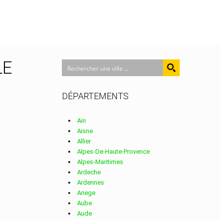
LE
DÉPARTEMENTS
Ain
Aisne
Allier
Alpes-De-Haute-Provence
Alpes-Maritimes
Ardeche
Ardennes
Ariege
Aube
Aude