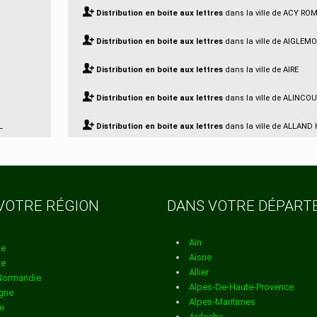
Distribution en boite aux lettres
dans la ville de ACY R
Distribution en boite aux lettres
dans la ville de AIGLEM
Distribution en boite aux lettres
dans la ville de AIRE
Distribution en boite aux lettres
dans la ville de ALINCO
L
Distribution en boite aux lettres
dans la ville de ALLAND
SAUSSEUIL
Distribution en boite aux lettres
dans la ville de AMAGNE
VOTRE RÉGION
DANS VOTRE DÉPAR
Distribution en boite aux lettres
dans la ville de AMBLI
Distribution en boite aux lettres
dans la ville de AMBLY 
Ain
ne
Aisne
ne
Distribution en boite aux lettres
dans la ville de ANCHA
Allier
Normandie
Alpes-De-Haute-Provence
gne
Distribution en boite aux lettres
dans la ville de ANGEC
Alpes-Maritimes
e
Ardeche