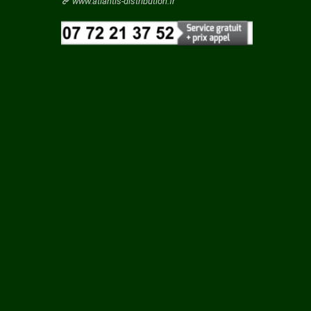
Vaucluse
www.atlantis-distribution.fr
ES
Vendee
Vienne
Y
Vosges
Yonne
Yvelines
 ET
URT
LE
Y LES