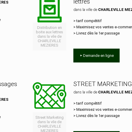
lettres
ERES
dans la ville de
CHARLEVILLE ME
e
> tarif compétitif
> Maximisez vos ventes e‑comme
Distribution en
boite aux lettres
> Livrez dès le 1er passage
dans la vile de
CHARLEVILLE
MEZIERES
Demande en ligne
essages
STREET MARKETING
dans la ville de
CHARLEVILLE ME
ERES
> tarif compétitif
> Maximisez vos ventes e‑comme
> Livrez dès le 1er passage
e
Street Marketing
dans la vile de
CHARLEVILLE
MEZIERES