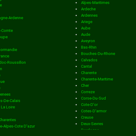
CHARENTE
Alpes-Maritimes
e
Ardeche
Distribution en boite aux lettres
dans la ville de ANGEDU
Ardennes
gne-Ardenne
Ariege
Distribution en boite aux lettres
dans la ville de ANGOU
Aube
e-Comte
Aude
Distribution en boite aux lettres
dans la ville de ANSAC 
oupe
Aveyron
Bas-Rhin
VIENNE
Normandie
Bouches-Du-Rhone
France
Calvados
Distribution en boite aux lettres
dans la ville de ANVILLE
oc-Roussillon
Cantal
in
Charente
Distribution en boite aux lettres
dans la ville de ASNIERE
e
Charente-Maritime
que
NOUERE
Cher
e
Correze
renees
Distribution en boite aux lettres
dans la ville de AUBETE
Corse-Du-Sud
s-De-Calais
Cote-D'or
 La Loire
DRONNE
Cotes-D'armor
Creuse
Charentes
Distribution en boite aux lettres
dans la ville de AUBEVIL
Deux-Sevres
e-Alpes-Cote D'azur
Dordogne
n
Distribution en boite aux lettres
dans la ville de AUGE ST