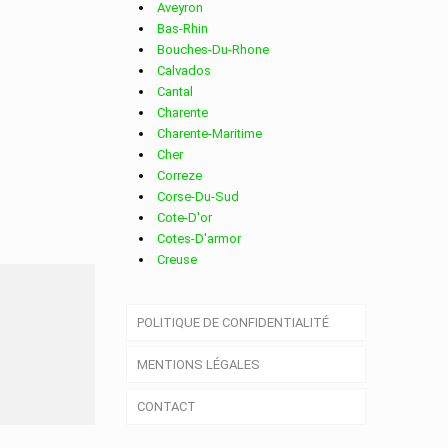
Aveyron
Bas-Rhin
Bouches-Du-Rhone
Calvados
Cantal
Charente
Charente-Maritime
Cher
Correze
Corse-Du-Sud
Cote-D'or
Cotes-D'armor
Creuse
Deux-Sevres
Dordogne
SUR
POLITIQUE DE CONFIDENTIALITÉ
Doubs
Drome
MENTIONS LÉGALES
Essonne
Eure
CONTACT
Eure-Et-Loir
Finistere