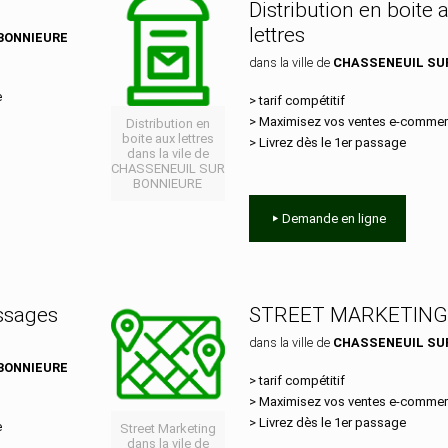
Distribution en boite 
lettres
BONNIEURE
dans la ville de
CHASSENEUIL SU
e
> tarif compétitif
> Maximisez vos ventes e‑comme
Distribution en
boite aux lettres
> Livrez dès le 1er passage
dans la vile de
CHASSENEUIL SUR
BONNIEURE
Demande en ligne
essages
STREET MARKETING
dans la ville de
CHASSENEUIL SU
BONNIEURE
> tarif compétitif
> Maximisez vos ventes e‑comme
> Livrez dès le 1er passage
e
Street Marketing
dans la vile de