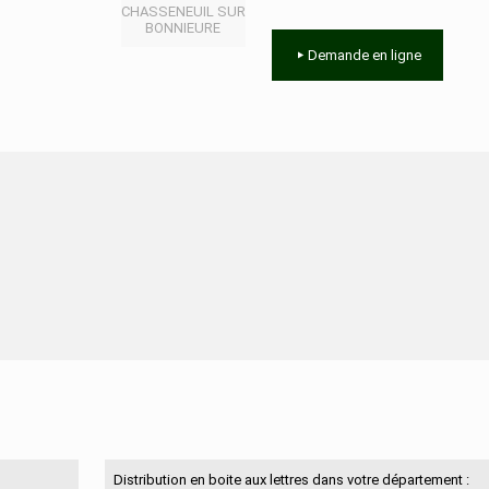
CHASSENEUIL SUR
BONNIEURE
Demande en ligne
N'hésitez pas à nous contacter
Distribution en boite aux lettres dans votre département :