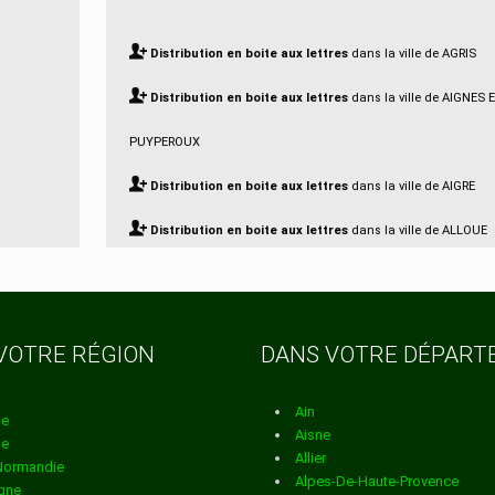
Distribution en boite aux lettres
dans la ville de AGRIS
Distribution en boite aux lettres
dans la ville de AIGNES 
PUYPEROUX
Distribution en boite aux lettres
dans la ville de AIGRE
Distribution en boite aux lettres
dans la ville de ALLOUE
Distribution en boite aux lettres
dans la ville de AMBERA
Distribution en boite aux lettres
dans la ville de AMBERN
VOTRE RÉGION
DANS VOTRE DÉPAR
Distribution en boite aux lettres
dans la ville de ANGEAC
CHAMPAGNE
Ain
ne
Aisne
ne
Distribution en boite aux lettres
dans la ville de ANGEAC
Allier
Normandie
Alpes-De-Haute-Provence
gne