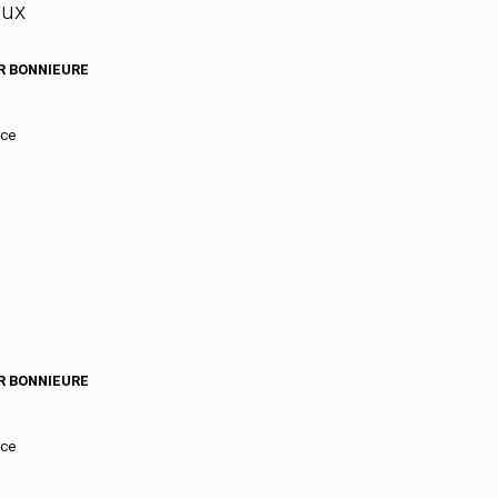
Gard
aux
Gers
Gironde
R BONNIEURE
Guadeloupe
Guyane
Haut-Rhin
rce
Haute-Corse
Haute-Garonne
Haute-Loire
Haute-Marne
Haute-Saone
Haute-Savoie
Haute-Vienne
Hautes-Alpes
Hautes-Pyrenees
Hauts-De-Seine
Herault
R BONNIEURE
Ille-Et-Vilaine
Indre
Indre-Et-Loire
rce
Isere
Jura