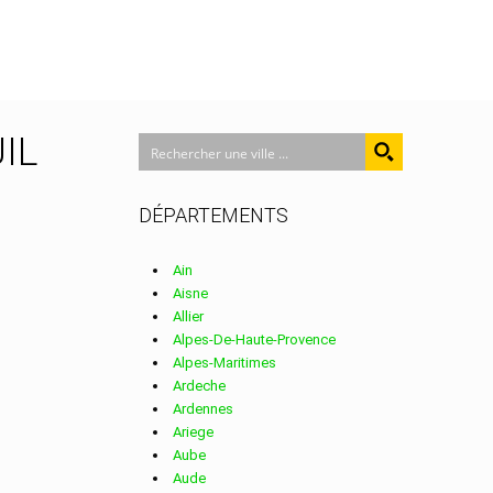
UIL
DÉPARTEMENTS
Ain
Aisne
Allier
Alpes-De-Haute-Provence
Alpes-Maritimes
Ardeche
Ardennes
Ariege
Aube
Aude