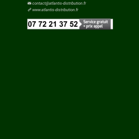
Vaucluse
contact@atlantis-distribution.fr
Vendee
www.atlantis-distribution.fr
C
Vienne
Vosges
LEME
Yonne
Yvelines
SUR
S SUR
RRE SUR
LE