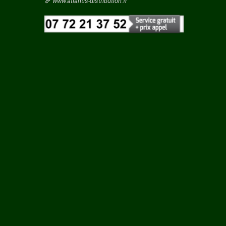
Vaucluse
www.atlantis-distribution.fr
ES
Vendee
Vienne
Y
Vosges
Yonne
Yvelines
 ET
URT
LE
Y LES