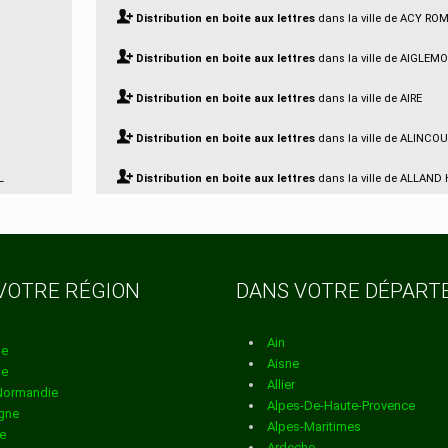
Distribution en boite aux lettres
dans la ville de ACY R
Distribution en boite aux lettres
dans la ville de AIGLEM
Distribution en boite aux lettres
dans la ville de AIRE
Distribution en boite aux lettres
dans la ville de ALINCO
L
Distribution en boite aux lettres
dans la ville de ALLAND
SAUSSEUIL
Distribution en boite aux lettres
dans la ville de AMAGNE
VOTRE RÉGION
DANS VOTRE DÉPAR
Distribution en boite aux lettres
dans la ville de AMBLI
Distribution en boite aux lettres
dans la ville de AMBLY 
Ain
ne
Aisne
ne
Distribution en boite aux lettres
dans la ville de ANCHA
Allier
Normandie
Alpes-De-Haute-Provence
gne
Distribution en boite aux lettres
dans la ville de ANGEC
Alpes-Maritimes
e
Ardeche