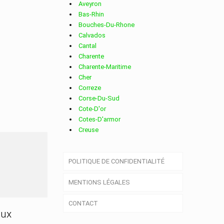
Aveyron
Bas-Rhin
Bouches-Du-Rhone
Calvados
Cantal
Charente
Charente-Maritime
Cher
Correze
Corse-Du-Sud
Cote-D'or
Cotes-D'armor
Creuse
Deux-Sevres
Dordogne
RCIEN
POLITIQUE DE CONFIDENTIALITÉ
Doubs
Drome
MENTIONS LÉGALES
Essonne
Eure
CONTACT
Eure-Et-Loir
aux
Finistere