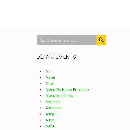
DÉPARTEMENTS
Ain
Aisne
Allier
Alpes-De-Haute-Provence
Alpes-Maritimes
Ardeche
Ardennes
Ariege
Aube
Aude