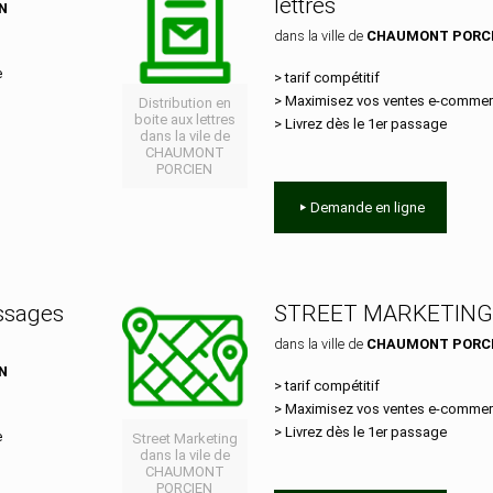
lettres
N
dans la ville de
CHAUMONT PORC
e
> tarif compétitif
> Maximisez vos ventes e‑comme
Distribution en
boite aux lettres
> Livrez dès le 1er passage
dans la vile de
CHAUMONT
PORCIEN
Demande en ligne
essages
STREET MARKETING
dans la ville de
CHAUMONT PORC
N
> tarif compétitif
> Maximisez vos ventes e‑comme
> Livrez dès le 1er passage
e
Street Marketing
dans la vile de
CHAUMONT
PORCIEN