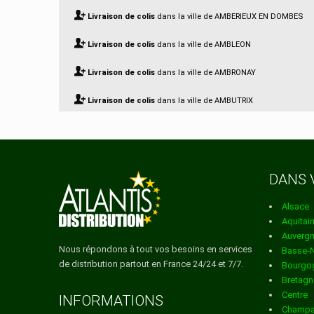
Livraison de colis
dans la ville de AMBERIEUX EN DOMBES
Livraison de colis
dans la ville de AMBLEON
Livraison de colis
dans la ville de AMBRONAY
Livraison de colis
dans la ville de AMBUTRIX
Livraison de colis
dans la ville de ANDERT ET CONDON
Livraison de colis
dans la ville de ANGLEFORT
DANS 
Livraison de colis
dans la ville de ARANC
Alsace
Livraison de colis
dans la ville de ARANDAS
Aquitai
Auverg
Livraison de colis
dans la ville de ARBENT
Nous répondons à tout vos besoins en services
Basse-
de distribution partout en France 24/24 et 7/7.
Bourgo
Livraison de colis
dans la ville de ARBIGNIEU
Bretagn
Centre
Livraison de colis
dans la ville de ARBIGNY
INFORMATIONS
Champa