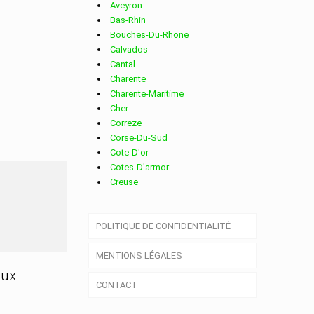
Aveyron
Bas-Rhin
Bouches-Du-Rhone
Calvados
Cantal
Charente
Charente-Maritime
Cher
Correze
Corse-Du-Sud
Cote-D'or
Cotes-D'armor
Creuse
Deux-Sevres
Dordogne
POLITIQUE DE CONFIDENTIALITÉ
Doubs
Drome
MENTIONS LÉGALES
Essonne
Eure
aux
CONTACT
Eure-Et-Loir
Finistere