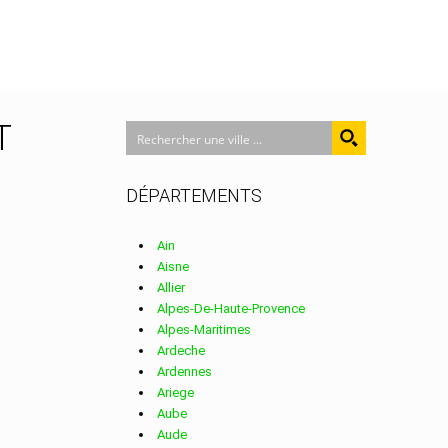
T
DÉPARTEMENTS
Ain
Aisne
Allier
Alpes-De-Haute-Provence
Alpes-Maritimes
Ardeche
Ardennes
Ariege
Aube
Aude