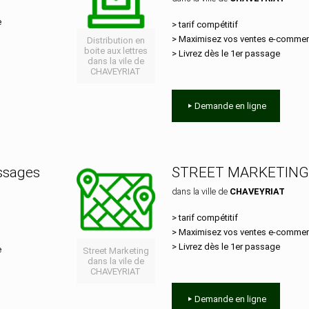
e
> tarif compétitif
> Maximisez vos ventes e‑comme
Distribution en
boite aux lettres
> Livrez dès le 1er passage
dans la vile de
CHAVEYRIAT
Demande en ligne
essages
STREET MARKETING
dans la ville de
CHAVEYRIAT
> tarif compétitif
> Maximisez vos ventes e‑comme
> Livrez dès le 1er passage
e
Street Marketing
dans la vile de
CHAVEYRIAT
Demande en ligne