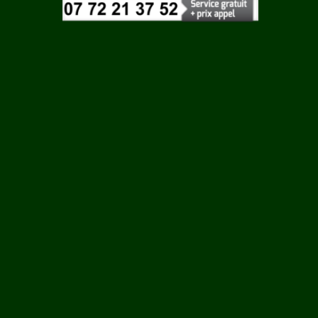
Vaucluse
Vendee
Vienne
EU
Vosges
Yonne
Yvelines
RE
S SUR
T