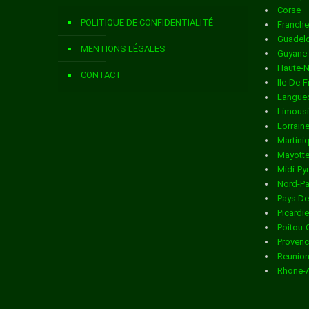
Corse
Livraison de colis
dans la ville de ARGIS
POLITIQUE DE CONFIDENTIALITÉ
Franch
Livraison de colis
dans la ville de ARMIX
Guadel
MENTIONS LÉGALES
Guyane
Livraison de colis
dans la ville de ARS SUR FORMANS
Haute-
CONTACT
Ile-De-
Livraison de colis
dans la ville de ARTEMARE
Langued
Limous
Livraison de colis
dans la ville de ASNIERES SUR SAONE
Lorrain
Martini
Livraison de colis
dans la ville de ATTIGNAT
Mayott
Midi-Py
Livraison de colis
dans la ville de BAGE LA VILLE
Nord-Pa
Pays De
Livraison de colis
dans la ville de BAGE LE CHATEL
Picardie
Poitou-
Livraison de colis
dans la ville de BANEINS
Provenc
Reunio
Livraison de colis
dans la ville de BEARD GEOVREISSIAT
Rhone-
Livraison de colis
dans la ville de BEAUPONT