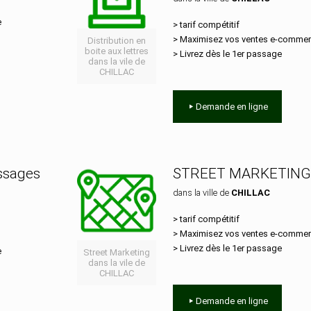
e
> tarif compétitif
> Maximisez vos ventes e‑comme
Distribution en
boite aux lettres
> Livrez dès le 1er passage
dans la vile de
CHILLAC
Demande en ligne
essages
STREET MARKETING
dans la ville de
CHILLAC
> tarif compétitif
> Maximisez vos ventes e‑comme
> Livrez dès le 1er passage
e
Street Marketing
dans la vile de
CHILLAC
Demande en ligne