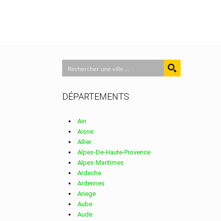
DÉPARTEMENTS
Ain
Aisne
Allier
Alpes-De-Haute-Provence
Alpes-Maritimes
Ardeche
Ardennes
Ariege
Aube
Aude