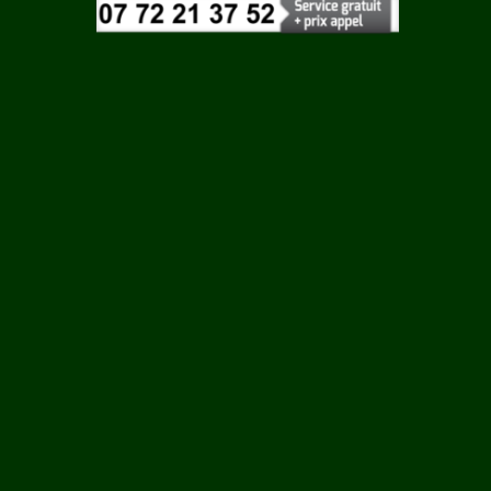
Vaucluse
LEME
Vendee
Vienne
SUR
Vosges
Yonne
Yvelines
S SUR
RRE SUR
LE