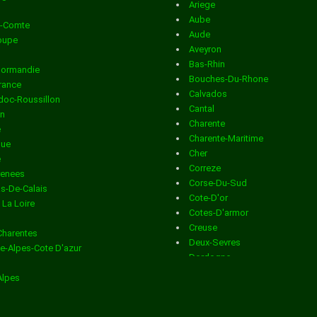
Ariege
Distribution en boite aux lettres
dans la ville de ANGOU
Aube
e-Comte
Aude
Distribution en boite aux lettres
dans la ville de ANSAC 
oupe
Aveyron
Bas-Rhin
VIENNE
Normandie
Bouches-Du-Rhone
France
Calvados
Distribution en boite aux lettres
dans la ville de ANVILLE
oc-Roussillon
Cantal
in
Charente
Distribution en boite aux lettres
dans la ville de ASNIERE
e
Charente-Maritime
que
NOUERE
Cher
e
Correze
renees
Distribution en boite aux lettres
dans la ville de AUBETE
Corse-Du-Sud
s-De-Calais
Cote-D'or
 La Loire
DRONNE
Cotes-D'armor
Creuse
Charentes
Distribution en boite aux lettres
dans la ville de AUBEVIL
Deux-Sevres
e-Alpes-Cote D'azur
Dordogne
n
Distribution en boite aux lettres
dans la ville de AUGE ST
Doubs
Alpes
Drome
MEDARD
Essonne
Eure