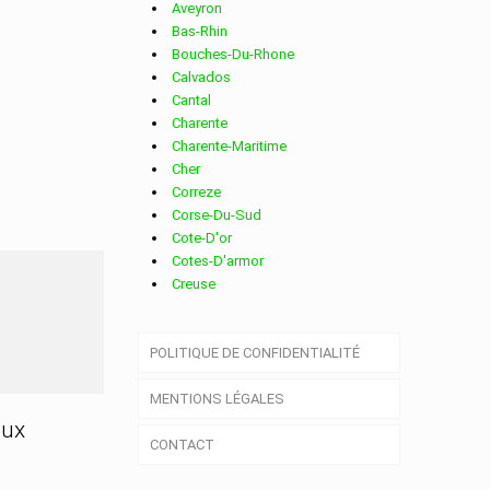
Aveyron
Bas-Rhin
Bouches-Du-Rhone
Calvados
Cantal
Charente
Charente-Maritime
Cher
Correze
Corse-Du-Sud
Cote-D'or
Cotes-D'armor
Creuse
Deux-Sevres
Dordogne
POLITIQUE DE CONFIDENTIALITÉ
Doubs
Drome
MENTIONS LÉGALES
Essonne
Eure
aux
CONTACT
Eure-Et-Loir
Finistere