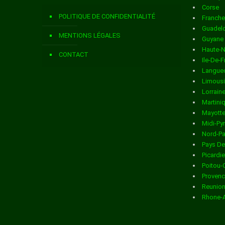
Corse
Livraison de colis
dans la ville de ASNIERES SUR NOUERE
POLITIQUE DE CONFIDENTIALITÉ
Franch
Livraison de colis
dans la ville de AUBETERRE SUR DRONNE
Guadel
MENTIONS LÉGALES
Guyane
Livraison de colis
dans la ville de AUBEVILLE
Haute-
CONTACT
Ile-De-
Livraison de colis
dans la ville de AUGE ST MEDARD
Langued
Limous
Livraison de colis
dans la ville de AUNAC
Lorrain
Martini
Livraison de colis
dans la ville de AUSSAC VADALLE
Mayott
Midi-Py
Livraison de colis
dans la ville de BAIGNES STE RADEGONDE
Nord-Pa
Pays De
Livraison de colis
dans la ville de BALZAC
Picardie
Poitou-
Livraison de colis
dans la ville de BARBEZIERES
Provenc
Reunio
Livraison de colis
dans la ville de BARBEZIEUX ST HILAIRE
Rhone-
Livraison de colis
dans la ville de BARDENAC