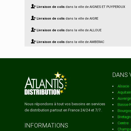
Livraison de colis
dans la ville de AIGNES ET PUYPEROUX
Livraison de colis
dans la ville de AIGRE
Livraison de colis
dans la ville de ALLOUE
Livraison de colis
dans la ville de AMBERAC
Livraison de colis
dans la ville de AMBERNAC
Livraison de colis
dans la ville de ANGEAC CHAMPAGNE
DANS 
Livraison de colis
dans la ville de ANGEAC CHARENTE
Alsace
Livraison de colis
dans la ville de ANGEDUC
Aquitai
Auverg
Livraison de colis
dans la ville de ANGOULEME
Nous répondons à tout vos besoins en services
Basse-
de distribution partout en France 24/24 et 7/7.
Bourgo
Livraison de colis
dans la ville de ANSAC SUR VIENNE
Bretagn
Centre
Livraison de colis
dans la ville de ANVILLE
INFORMATIONS
Champa