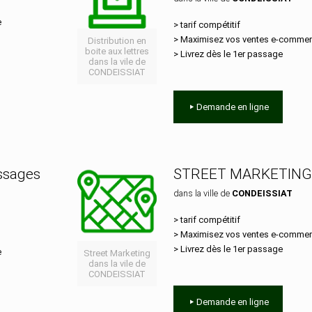
e
> tarif compétitif
> Maximisez vos ventes e‑comme
Distribution en
boite aux lettres
> Livrez dès le 1er passage
dans la vile de
CONDEISSIAT
Demande en ligne
essages
STREET MARKETING
dans la ville de
CONDEISSIAT
> tarif compétitif
> Maximisez vos ventes e‑comme
> Livrez dès le 1er passage
e
Street Marketing
dans la vile de
CONDEISSIAT
Demande en ligne