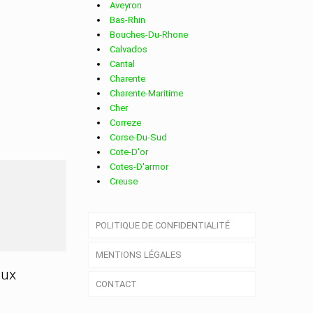
Aveyron
Bas-Rhin
Bouches-Du-Rhone
Calvados
Cantal
Charente
Charente-Maritime
Cher
Correze
Corse-Du-Sud
Cote-D'or
Cotes-D'armor
Creuse
T
Deux-Sevres
Dordogne
POLITIQUE DE CONFIDENTIALITÉ
Doubs
Drome
MENTIONS LÉGALES
Essonne
Eure
aux
CONTACT
Eure-Et-Loir
Finistere