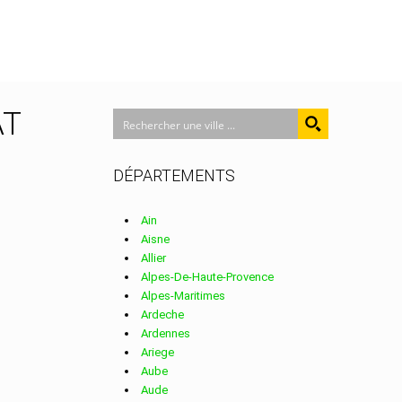
AT
DÉPARTEMENTS
Ain
Aisne
Allier
Alpes-De-Haute-Provence
Alpes-Maritimes
Ardeche
Ardennes
Ariege
Aube
Aude