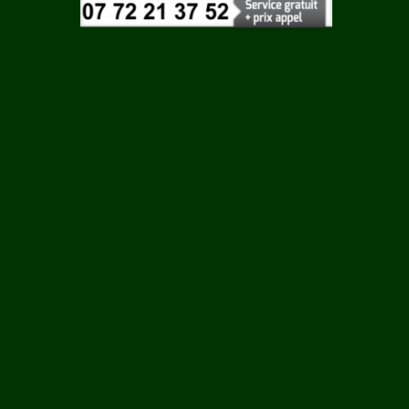
Vaucluse
Vendee
Vienne
EU
Vosges
Yonne
Yvelines
RE
S SUR
T