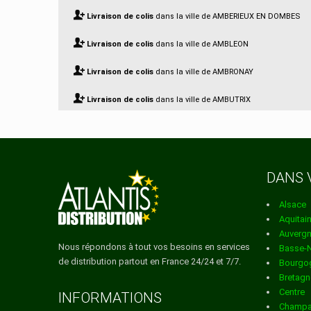
Livraison de colis
dans la ville de AMBERIEUX EN DOMBES
Livraison de colis
dans la ville de AMBLEON
Livraison de colis
dans la ville de AMBRONAY
Livraison de colis
dans la ville de AMBUTRIX
Livraison de colis
dans la ville de ANDERT ET CONDON
Livraison de colis
dans la ville de ANGLEFORT
DANS 
Livraison de colis
dans la ville de ARANC
Alsace
Livraison de colis
dans la ville de ARANDAS
Aquitai
Auverg
Livraison de colis
dans la ville de ARBENT
Nous répondons à tout vos besoins en services
Basse-
de distribution partout en France 24/24 et 7/7.
Bourgo
Livraison de colis
dans la ville de ARBIGNIEU
Bretagn
Centre
Livraison de colis
dans la ville de ARBIGNY
INFORMATIONS
Champa