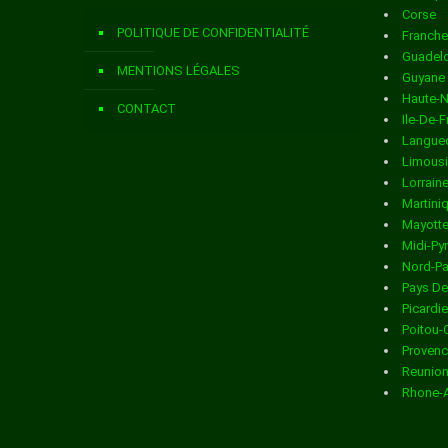
Corse
Livraison de colis
dans la ville de ARGIS
POLITIQUE DE CONFIDENTIALITÉ
Franch
Livraison de colis
dans la ville de ARMIX
Guadel
MENTIONS LÉGALES
Guyane
Livraison de colis
dans la ville de ARS SUR FORMANS
Haute-
CONTACT
Ile-De-
Livraison de colis
dans la ville de ARTEMARE
Langued
Limous
Livraison de colis
dans la ville de ASNIERES SUR SAONE
Lorrain
Martini
Livraison de colis
dans la ville de ATTIGNAT
Mayott
Midi-Py
Livraison de colis
dans la ville de BAGE LA VILLE
Nord-Pa
Pays De
Livraison de colis
dans la ville de BAGE LE CHATEL
Picardie
Poitou-
Livraison de colis
dans la ville de BANEINS
Provenc
Reunio
Livraison de colis
dans la ville de BEARD GEOVREISSIAT
Rhone-
Livraison de colis
dans la ville de BEAUPONT