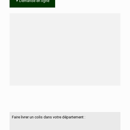
Demande en ligne
Besoin d'aide ?
N'hésitez pas à nous contacter
Faire livrer un colis dans votre département :