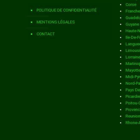
Corse
Livraison de colis
dans la ville de ARDILLIERES
POLITIQUE DE CONFIDENTIALITÉ
Franch
Livraison de colis
dans la ville de ARS EN RE
Guadel
MENTIONS LÉGALES
Guyane
Livraison de colis
dans la ville de ARTHENAC
Haute-
CONTACT
Ile-De-
Livraison de colis
dans la ville de ARVERT
Langued
Limous
Livraison de colis
dans la ville de ASNIERES LA GIRAUD
Lorrain
Martini
Livraison de colis
dans la ville de AUMAGNE
Mayott
Midi-Py
Livraison de colis
dans la ville de AUTHON EBEON
Nord-Pa
Pays De
Livraison de colis
dans la ville de AVY
Picardie
Poitou-
Livraison de colis
dans la ville de AYTRE
Provenc
Reunio
Livraison de colis
dans la ville de BAGNIZEAU
Rhone-
Livraison de colis
dans la ville de BALANZAC