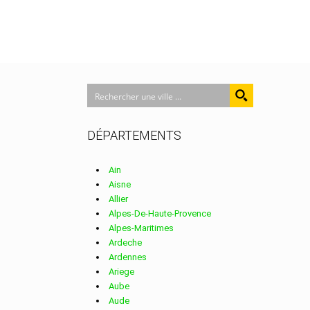
DÉPARTEMENTS
Ain
Aisne
Allier
Alpes-De-Haute-Provence
Alpes-Maritimes
Ardeche
Ardennes
Ariege
Aube
Aude