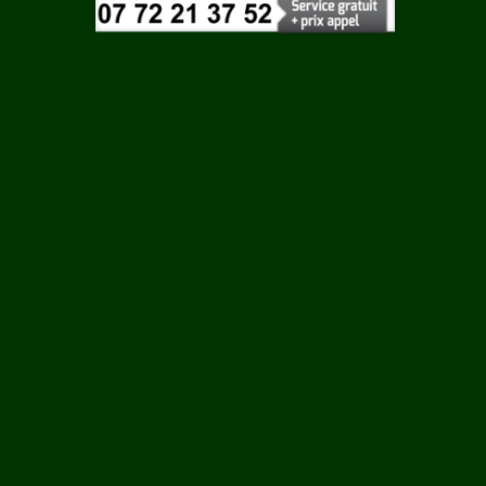
Vaucluse
Vendee
Vienne
Vosges
Yonne
GEAY
Yvelines
ERES
E
AC
S LA
NE
N EBEON