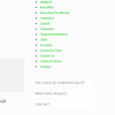
Aveyron
Bas-Rhin
Bouches-Du-Rhone
Calvados
Cantal
Charente
Charente-Maritime
Cher
Correze
Corse-Du-Sud
Cote-D'or
Cotes-D'armor
Creuse
Deux-Sevres
Dordogne
POLITIQUE DE CONFIDENTIALITÉ
Doubs
Drome
MENTIONS LÉGALES
Essonne
Eure
aux
CONTACT
Eure-Et-Loir
Finistere