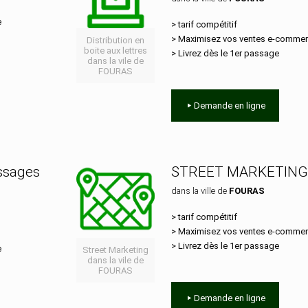
e
> tarif compétitif
> Maximisez vos ventes e‑comme
Distribution en
boite aux lettres
> Livrez dès le 1er passage
dans la vile de
FOURAS
Demande en ligne
essages
STREET MARKETING
dans la ville de
FOURAS
> tarif compétitif
> Maximisez vos ventes e‑comme
> Livrez dès le 1er passage
e
Street Marketing
dans la vile de
FOURAS
Demande en ligne