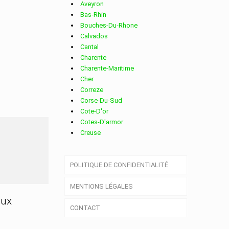
Aveyron
Bas-Rhin
Bouches-Du-Rhone
Calvados
Cantal
Charente
Charente-Maritime
Cher
Correze
Corse-Du-Sud
Cote-D'or
Cotes-D'armor
Creuse
Deux-Sevres
Dordogne
POLITIQUE DE CONFIDENTIALITÉ
Doubs
Drome
MENTIONS LÉGALES
Essonne
Eure
aux
CONTACT
Eure-Et-Loir
Finistere