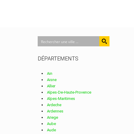
DÉPARTEMENTS
Ain
Aisne
Allier
Alpes-De-Haute-Provence
Alpes-Maritimes
Ardeche
Ardennes
Ariege
Aube
Aude