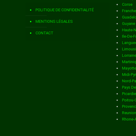
Corse
Livraison de colis
dans la ville de ARDOIX
POLITIQUE DE CONFIDENTIALITÉ
Franch
Livraison de colis
dans la ville de ARLEBOSC
Guadel
MENTIONS LÉGALES
Guyane
Livraison de colis
dans la ville de ARRAS SUR RHONE
Haute-
CONTACT
Ile-De-
Livraison de colis
dans la ville de ASPERJOC
Langued
Limous
Livraison de colis
dans la ville de ASTET
Lorrain
Martini
Livraison de colis
dans la ville de AUBENAS
Mayott
Midi-Py
Livraison de colis
dans la ville de AUBIGNAS
Nord-Pa
Pays De
Livraison de colis
dans la ville de BAIX
Picardie
Poitou-
Livraison de colis
dans la ville de BALAZUC
Provenc
Reunio
Livraison de colis
dans la ville de BANNE
Rhone-
Livraison de colis
dans la ville de BARNAS