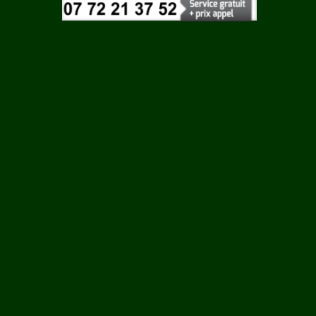
Vaucluse
GUES
Vendee
Vienne
Vosges
Yonne
Yvelines
SC
UR
OC
S
AS