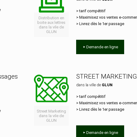
e
> tarif compétitif
> Maximisez vos ventes e‑comme
Distribution en
boite aux lettres
> Livrez dès le 1er passage
dans la vile de
GLUN
Demande en ligne
essages
STREET MARKETING
dans la ville de
GLUN
> tarif compétitif
> Maximisez vos ventes e‑comme
> Livrez dès le 1er passage
e
Street Marketing
dans la vile de
GLUN
Demande en ligne