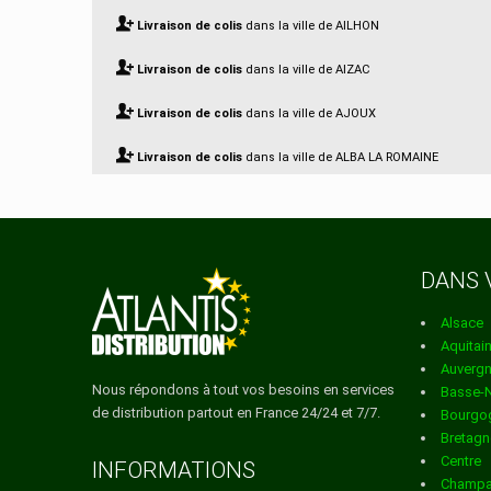
Livraison de colis
dans la ville de AILHON
Livraison de colis
dans la ville de AIZAC
Livraison de colis
dans la ville de AJOUX
Livraison de colis
dans la ville de ALBA LA ROMAINE
Livraison de colis
dans la ville de ALBON D ARDECHE
Livraison de colis
dans la ville de ALBOUSSIERE
DANS 
Livraison de colis
dans la ville de ALISSAS
Alsace
Livraison de colis
dans la ville de ANDANCE
Aquitai
Auverg
Livraison de colis
dans la ville de ANNONAY
Nous répondons à tout vos besoins en services
Basse-
de distribution partout en France 24/24 et 7/7.
Bourgo
Livraison de colis
dans la ville de ANTRAIGUES SUR VOLANE
Bretagn
Centre
Livraison de colis
dans la ville de ARCENS
INFORMATIONS
Champa