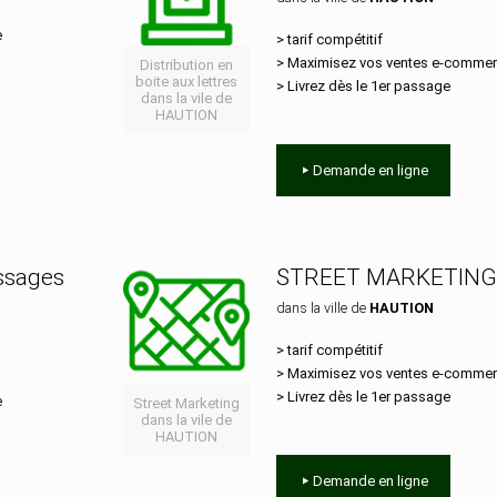
e
> tarif compétitif
> Maximisez vos ventes e‑comme
Distribution en
boite aux lettres
> Livrez dès le 1er passage
dans la vile de
HAUTION
Demande en ligne
essages
STREET MARKETING
dans la ville de
HAUTION
> tarif compétitif
> Maximisez vos ventes e‑comme
> Livrez dès le 1er passage
e
Street Marketing
dans la vile de
HAUTION
Demande en ligne