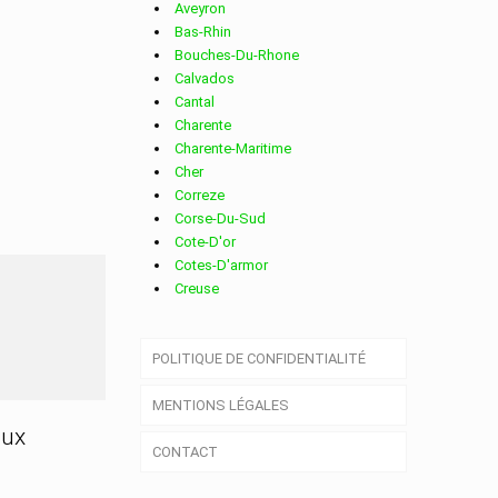
Aveyron
Bas-Rhin
Bouches-Du-Rhone
Calvados
Cantal
Charente
Charente-Maritime
Cher
Correze
Corse-Du-Sud
Cote-D'or
Cotes-D'armor
Creuse
Deux-Sevres
Dordogne
POLITIQUE DE CONFIDENTIALITÉ
Doubs
Drome
MENTIONS LÉGALES
Essonne
Eure
aux
CONTACT
Eure-Et-Loir
Finistere