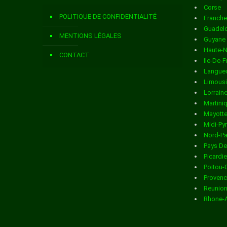
Corse
Livraison de colis
dans la ville de ANDELAIN
POLITIQUE DE CONFIDENTIALITÉ
Franch
Livraison de colis
dans la ville de ANGUILCOURT LE SART
Guadel
MENTIONS LÉGALES
Guyane
Livraison de colis
dans la ville de ANIZY LE CHATEAU
Haute-
CONTACT
Ile-De-
Livraison de colis
dans la ville de ANNOIS
Langued
Limous
Livraison de colis
dans la ville de ANY MARTIN RIEUX
Lorrain
Martini
Livraison de colis
dans la ville de ARCHON
Mayott
Midi-Py
Livraison de colis
dans la ville de ARCY STE RESTITUE
Nord-Pa
Pays De
Livraison de colis
dans la ville de ARMENTIERES SUR OURCQ
Picardie
Poitou-
Livraison de colis
dans la ville de ARRANCY
Provenc
Reunio
Livraison de colis
dans la ville de ARTEMPS
Rhone-
Livraison de colis
dans la ville de ARTONGES