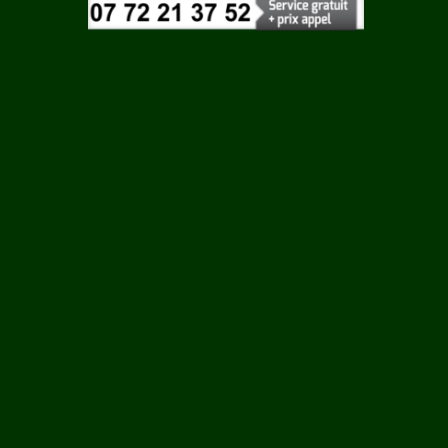
Vaucluse
 ROUY
Vendee
Vienne
ILLE
Vosges
Yonne
N
Yvelines
LCOURT
RTIN