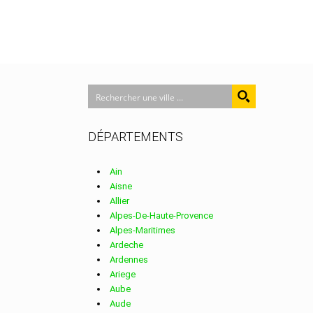
DÉPARTEMENTS
Ain
Aisne
Allier
Alpes-De-Haute-Provence
Alpes-Maritimes
Ardeche
Ardennes
Ariege
Aube
Aude