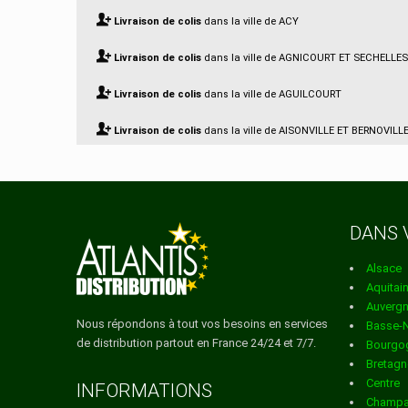
Livraison de colis
dans la ville de ACY
Livraison de colis
dans la ville de AGNICOURT ET SECHELLES
Livraison de colis
dans la ville de AGUILCOURT
Livraison de colis
dans la ville de AISONVILLE ET BERNOVILL
Livraison de colis
dans la ville de AIZELLES
Livraison de colis
dans la ville de AIZY JOUY
DANS 
Livraison de colis
dans la ville de AMBLENY
Alsace
Livraison de colis
dans la ville de AMBRIEF
Aquitai
Auverg
Livraison de colis
dans la ville de AMIFONTAINE
Nous répondons à tout vos besoins en services
Basse-
de distribution partout en France 24/24 et 7/7.
Bourgo
Livraison de colis
dans la ville de AMIGNY ROUY
Bretagn
Centre
Livraison de colis
dans la ville de ANCIENVILLE
INFORMATIONS
Champa