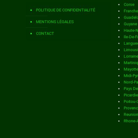
Corse
Livraison de colis
dans la ville de ARGIS
POLITIQUE DE CONFIDENTIALITÉ
Franch
Livraison de colis
dans la ville de ARMIX
Guadel
MENTIONS LÉGALES
Guyane
Livraison de colis
dans la ville de ARS SUR FORMANS
Haute-
CONTACT
Ile-De-
Livraison de colis
dans la ville de ARTEMARE
Langued
Limous
Livraison de colis
dans la ville de ASNIERES SUR SAONE
Lorrain
Martini
Livraison de colis
dans la ville de ATTIGNAT
Mayott
Midi-Py
Livraison de colis
dans la ville de BAGE LA VILLE
Nord-Pa
Pays De
Livraison de colis
dans la ville de BAGE LE CHATEL
Picardie
Poitou-
Livraison de colis
dans la ville de BANEINS
Provenc
Reunio
Livraison de colis
dans la ville de BEARD GEOVREISSIAT
Rhone-
Livraison de colis
dans la ville de BEAUPONT