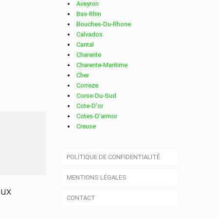
Aveyron
Bas-Rhin
Bouches-Du-Rhone
Calvados
Cantal
Charente
Charente-Maritime
Cher
Correze
Corse-Du-Sud
Cote-D'or
Cotes-D'armor
Creuse
Deux-Sevres
Dordogne
POLITIQUE DE CONFIDENTIALITÉ
Doubs
Drome
MENTIONS LÉGALES
Essonne
Eure
aux
CONTACT
Eure-Et-Loir
Finistere