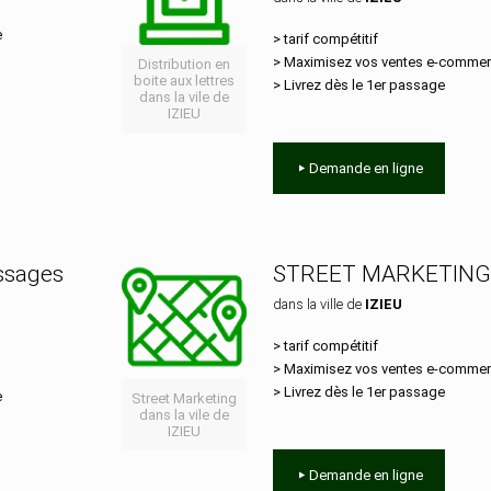
e
> tarif compétitif
> Maximisez vos ventes e‑comme
Distribution en
boite aux lettres
> Livrez dès le 1er passage
dans la vile de
IZIEU
Demande en ligne
essages
STREET MARKETING
dans la ville de
IZIEU
> tarif compétitif
> Maximisez vos ventes e‑comme
> Livrez dès le 1er passage
e
Street Marketing
dans la vile de
IZIEU
Demande en ligne