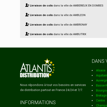
Livraison de colis
dans la ville de AMBERIEUX EN DOMBES
Livraison de colis
dans la ville de AMBLEON
Livraison de colis
dans la ville de AMBRONAY
Livraison de colis
dans la ville de AMBUTRIX
Livraison de colis
dans la ville de ANDERT ET CONDON
Livraison de colis
dans la ville de ANGLEFORT
DANS 
Livraison de colis
dans la ville de ARANC
Alsace
Livraison de colis
dans la ville de ARANDAS
Aquitai
Auverg
Livraison de colis
dans la ville de ARBENT
Nous répondons à tout vos besoins en services
Basse-
de distribution partout en France 24/24 et 7/7.
Bourgo
Livraison de colis
dans la ville de ARBIGNIEU
Bretagn
Centre
Livraison de colis
dans la ville de ARBIGNY
INFORMATIONS
Champa