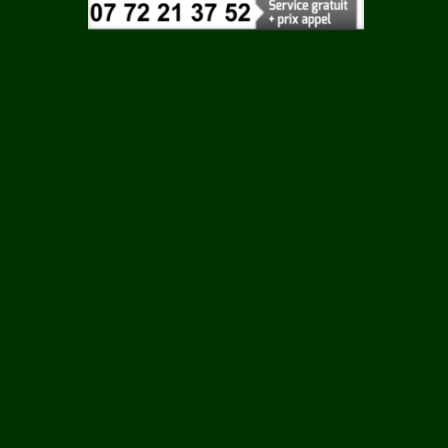
Vaucluse
Vendee
Vienne
EU
Vosges
Yonne
Yvelines
RE
S SUR
T