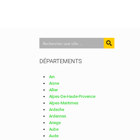
DÉPARTEMENTS
Ain
Aisne
Allier
Alpes-De-Haute-Provence
Alpes-Maritimes
Ardeche
Ardennes
Ariege
Aube
Aude