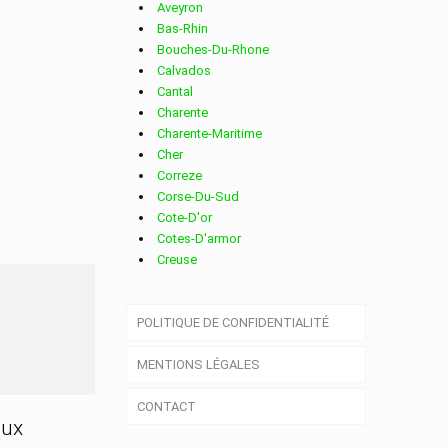
Aveyron
Bas-Rhin
Bouches-Du-Rhone
Calvados
Cantal
Charente
Charente-Maritime
Cher
Correze
Corse-Du-Sud
Cote-D'or
Cotes-D'armor
Creuse
Deux-Sevres
Dordogne
AGNE
POLITIQUE DE CONFIDENTIALITÉ
Doubs
Drome
MENTIONS LÉGALES
Essonne
Eure
CONTACT
Eure-Et-Loir
aux
Finistere