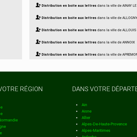
Distribution en boite aux lettres
dans la ville de AINAY LE
Distribution en boite aux lettres
dans la ville de ALLOGN
Distribution en boite aux lettres
dans la ville de ALLOUIS
Distribution en boite aux lettres
dans la ville de ANNOIX
Distribution en boite aux lettres
dans la ville de APREM
ALLIER
Distribution en boite aux lettres
dans la ville de ARCOMP
VOTRE RÉGION
DANS VOTRE DÉPAR
Distribution en boite aux lettres
dans la ville de ARDENAI
Distribution en boite aux lettres
dans la ville de ARGENT
Ain
ne
Aisne
ne
SAULDRE
Allier
Normandie
Alpes-De-Haute-Provence
gne
Distribution en boite aux lettres
dans la ville de ARGENV
Alpes-Maritimes
e
Ardeche