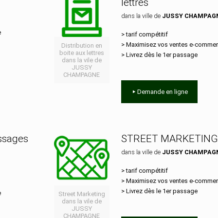
lettres
E
dans la ville de
JUSSY CHAMPAG
e
> tarif compétitif
> Maximisez vos ventes e‑comme
Distribution en
boite aux lettres
> Livrez dès le 1er passage
dans la vile de
JUSSY
CHAMPAGNE
Demande en ligne
essages
STREET MARKETING
dans la ville de
JUSSY CHAMPAG
E
> tarif compétitif
> Maximisez vos ventes e‑comme
> Livrez dès le 1er passage
e
Street Marketing
dans la vile de
JUSSY
CHAMPAGNE