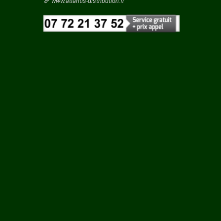
Vaucluse
www.atlantis-distribution.fr
Y SUR
Vendee
Vienne
Vosges
Yonne
ES
Yvelines
UR
GON