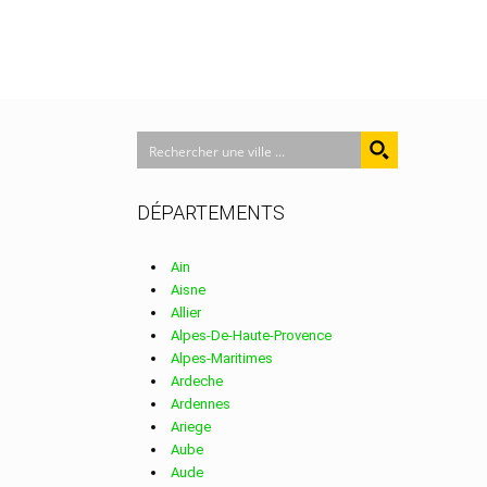
DÉPARTEMENTS
Ain
Aisne
Allier
Alpes-De-Haute-Provence
Alpes-Maritimes
Ardeche
Ardennes
Ariege
Aube
Aude