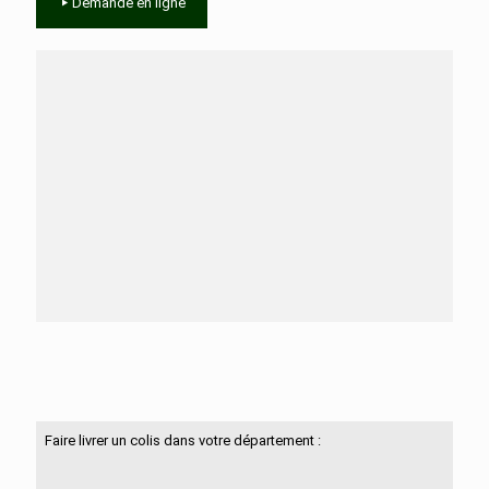
Demande en ligne
Besoin d'aide ?
N'hésitez pas à nous contacter
Faire livrer un colis dans votre département :