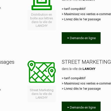
e
> tarif compétitif
> Maximisez vos ventes e‑comme
Distribution en
boite aux lettres
> Livrez dès le 1er passage
dans la vile de
LANCHY
Demande en ligne
essages
STREET MARKETING
dans la ville de
LANCHY
> tarif compétitif
> Maximisez vos ventes e‑comme
> Livrez dès le 1er passage
e
Street Marketing
dans la vile de
LANCHY
Demande en ligne