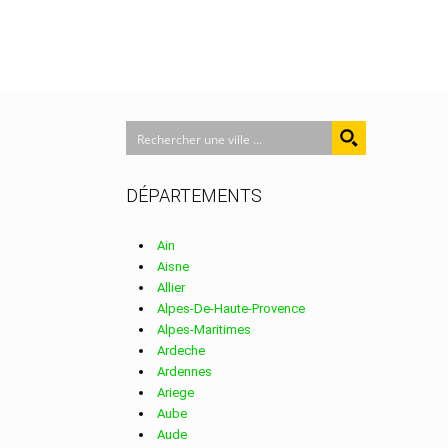
DÉPARTEMENTS
Ain
Aisne
Allier
Alpes-De-Haute-Provence
Alpes-Maritimes
Ardeche
Ardennes
Ariege
Aube
Aude