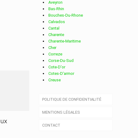
Aveyron
Bas-Rhin
Bouches-Du-Rhone
Calvados
Cantal
Charente
Charente-Maritime
Cher
Correze
Corse-Du-Sud
Cote-D'or
Cotes-D'armor
Creuse
Deux-Sevres
Dordogne
POLITIQUE DE CONFIDENTIALITÉ
Doubs
Drome
MENTIONS LÉGALES
Essonne
Eure
aux
CONTACT
Eure-Et-Loir
Finistere