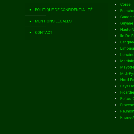
Corse
Livraison de colis
dans la ville de ANDELAIN
POLITIQUE DE CONFIDENTIALITÉ
Franch
Livraison de colis
dans la ville de ANGUILCOURT LE SART
Guadel
MENTIONS LÉGALES
Guyane
Livraison de colis
dans la ville de ANIZY LE CHATEAU
Haute-
CONTACT
Ile-De-
Livraison de colis
dans la ville de ANNOIS
Langued
Limous
Livraison de colis
dans la ville de ANY MARTIN RIEUX
Lorrain
Martini
Livraison de colis
dans la ville de ARCHON
Mayott
Midi-Py
Livraison de colis
dans la ville de ARCY STE RESTITUE
Nord-Pa
Pays De
Livraison de colis
dans la ville de ARMENTIERES SUR OURCQ
Picardie
Poitou-
Livraison de colis
dans la ville de ARRANCY
Provenc
Reunio
Livraison de colis
dans la ville de ARTEMPS
Rhone-
Livraison de colis
dans la ville de ARTONGES