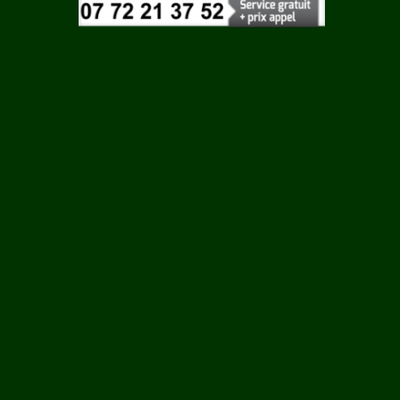
Vaucluse
 ROUY
Vendee
Vienne
ILLE
Vosges
Yonne
N
Yvelines
LCOURT
RTIN