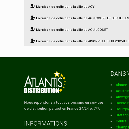
Livraison de colis
dans la ville de ACY
Livraison de colis
dans la ville de AGNICOURT ET SECHELLES
Livraison de colis
dans la ville de AGUILCOURT
Livraison de colis
dans la ville de AISONVILLE ET BERNOVILL
Livraison de colis
dans la ville de AIZELLES
Livraison de colis
dans la ville de AIZY JOUY
DANS 
Livraison de colis
dans la ville de AMBLENY
Alsace
Livraison de colis
dans la ville de AMBRIEF
Aquitai
Auverg
Livraison de colis
dans la ville de AMIFONTAINE
Nous répondons à tout vos besoins en services
Basse-
de distribution partout en France 24/24 et 7/7.
Bourgo
Livraison de colis
dans la ville de AMIGNY ROUY
Bretagn
Centre
Livraison de colis
dans la ville de ANCIENVILLE
INFORMATIONS
Champa