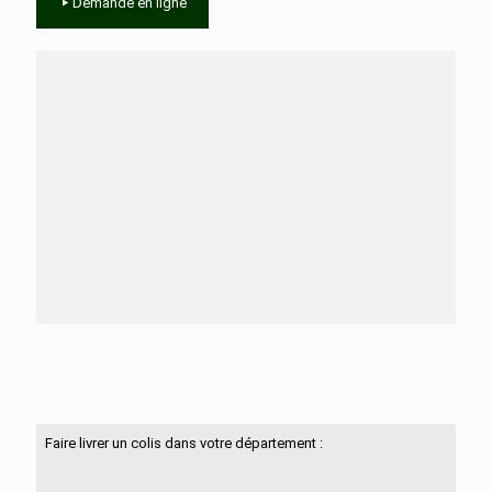
Demande en ligne
Besoin d'aide ?
N'hésitez pas à nous contacter
Faire livrer un colis dans votre département :