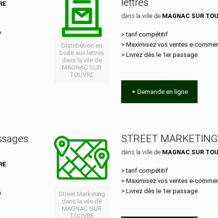
lettres
RE
dans la ville de
MAGNAC SUR TO
e
> tarif compétitif
> Maximisez vos ventes e‑comme
Distribution en
boite aux lettres
> Livrez dès le 1er passage
dans la vile de
MAGNAC SUR
TOUVRE
Demande en ligne
essages
STREET MARKETING
dans la ville de
MAGNAC SUR TO
RE
> tarif compétitif
> Maximisez vos ventes e‑comme
> Livrez dès le 1er passage
e
Street Marketing
dans la vile de
MAGNAC SUR
TOUVRE