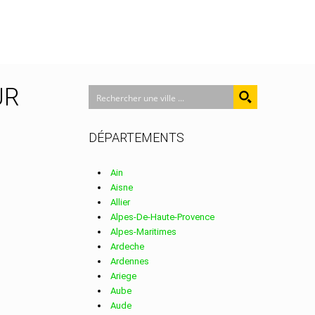
UR
DÉPARTEMENTS
Ain
Aisne
Allier
Alpes-De-Haute-Provence
Alpes-Maritimes
Ardeche
Ardennes
Ariege
Aube
Aude