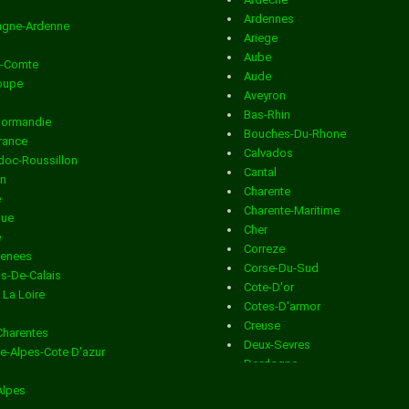
Distribution en boite aux lettres
dans la ville de ANGEDU
Ardennes
gne-Ardenne
Ariege
Distribution en boite aux lettres
dans la ville de ANGOU
Aube
e-Comte
Aude
Distribution en boite aux lettres
dans la ville de ANSAC 
oupe
Aveyron
Bas-Rhin
VIENNE
Normandie
Bouches-Du-Rhone
France
Calvados
Distribution en boite aux lettres
dans la ville de ANVILLE
oc-Roussillon
Cantal
in
Charente
Distribution en boite aux lettres
dans la ville de ASNIERE
e
Charente-Maritime
que
NOUERE
Cher
e
Correze
renees
Distribution en boite aux lettres
dans la ville de AUBETE
Corse-Du-Sud
s-De-Calais
Cote-D'or
 La Loire
DRONNE
Cotes-D'armor
Creuse
Charentes
Distribution en boite aux lettres
dans la ville de AUBEVIL
Deux-Sevres
e-Alpes-Cote D'azur
Dordogne
n
Distribution en boite aux lettres
dans la ville de AUGE ST
Doubs
Alpes
Drome