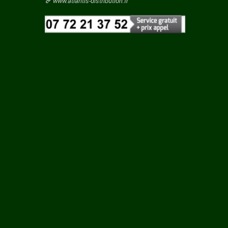
Vaucluse
www.atlantis-distribution.fr
C
Vendee
Vienne
LEME
Vosges
Yonne
SUR
Yvelines
S SUR
RRE SUR
LE