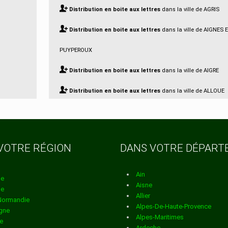
Distribution en boite aux lettres
dans la ville de AGRIS
Distribution en boite aux lettres
dans la ville de AIGNES 
PUYPEROUX
Distribution en boite aux lettres
dans la ville de AIGRE
Distribution en boite aux lettres
dans la ville de ALLOUE
Distribution en boite aux lettres
dans la ville de AMBERA
Distribution en boite aux lettres
dans la ville de AMBERN
VOTRE RÉGION
DANS VOTRE DÉPAR
Distribution en boite aux lettres
dans la ville de ANGEAC
CHAMPAGNE
Ain
ne
Aisne
ne
Distribution en boite aux lettres
dans la ville de ANGEAC
Allier
Normandie
Alpes-De-Haute-Provence
gne
CHARENTE
Alpes-Maritimes
e
Ardeche