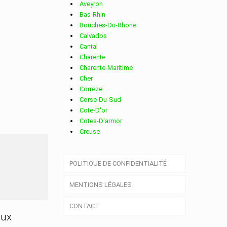
Aveyron
Bas-Rhin
Bouches-Du-Rhone
Calvados
Cantal
Charente
Charente-Maritime
Cher
Correze
Corse-Du-Sud
Cote-D'or
Cotes-D'armor
Creuse
Deux-Sevres
Dordogne
OUVRE
POLITIQUE DE CONFIDENTIALITÉ
Doubs
Drome
MENTIONS LÉGALES
Essonne
Eure
CONTACT
Eure-Et-Loir
aux
Finistere