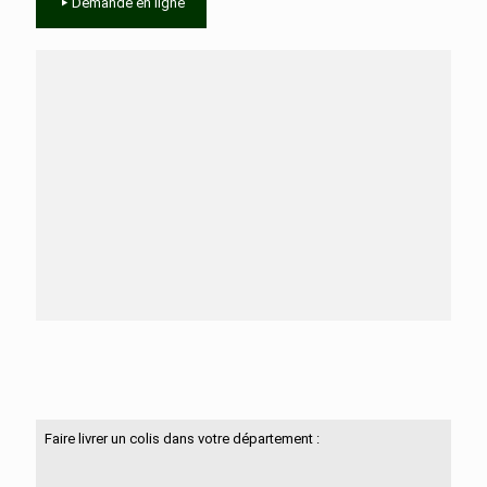
Demande en ligne
Besoin d'aide ?
N'hésitez pas à nous contacter
Faire livrer un colis dans votre département :