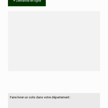
Demande en ligne
Besoin d'aide ?
N'hésitez pas à nous contacter
Faire livrer un colis dans votre département :