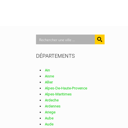
DÉPARTEMENTS
Ain
Aisne
Allier
Alpes-De-Haute-Provence
Alpes-Maritimes
Ardeche
Ardennes
Ariege
Aube
Aude