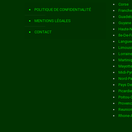
Corse
Livraison de colis
dans la ville de ARDILLIERES
POLITIQUE DE CONFIDENTIALITÉ
Franch
Livraison de colis
dans la ville de ARS EN RE
Guadel
MENTIONS LÉGALES
Guyane
Livraison de colis
dans la ville de ARTHENAC
Haute-
CONTACT
Ile-De-
Livraison de colis
dans la ville de ARVERT
Langued
Limous
Livraison de colis
dans la ville de ASNIERES LA GIRAUD
Lorrain
Martini
Livraison de colis
dans la ville de AUMAGNE
Mayott
Midi-Py
Livraison de colis
dans la ville de AUTHON EBEON
Nord-Pa
Pays De
Livraison de colis
dans la ville de AVY
Picardie
Poitou-
Livraison de colis
dans la ville de AYTRE
Provenc
Reunio
Livraison de colis
dans la ville de BAGNIZEAU
Rhone-
Livraison de colis
dans la ville de BALANZAC