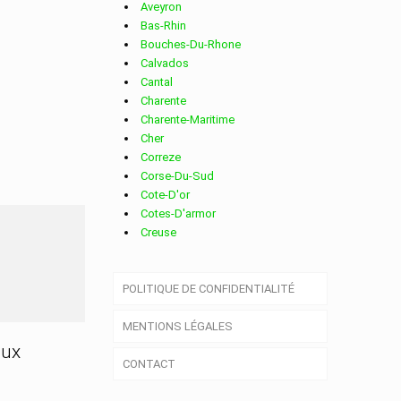
Aveyron
Bas-Rhin
Bouches-Du-Rhone
Calvados
Cantal
Charente
Charente-Maritime
Cher
Correze
Corse-Du-Sud
Cote-D'or
Cotes-D'armor
Creuse
Deux-Sevres
Dordogne
POLITIQUE DE CONFIDENTIALITÉ
Doubs
Drome
MENTIONS LÉGALES
Essonne
Eure
aux
CONTACT
Eure-Et-Loir
Finistere