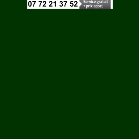
Vaucluse
Vendee
Vienne
Vosges
Yonne
GEAY
Yvelines
ERES
E
AC
S LA
NE
N EBEON