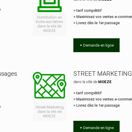
e
> tarif compétitif
> Maximisez vos ventes e‑comme
Distribution en
boite aux lettres
> Livrez dès le 1er passage
dans la vile de
MOEZE
Demande en ligne
essages
STREET MARKETING
dans la ville de
MOEZE
> tarif compétitif
> Maximisez vos ventes e‑comme
> Livrez dès le 1er passage
e
Street Marketing
dans la vile de
MOEZE
Demande en ligne