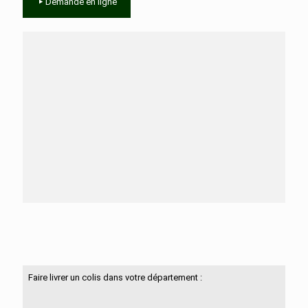
Demande en ligne
Besoin d'aide ?
N'hésitez pas à nous contacter
Faire livrer un colis dans votre département :