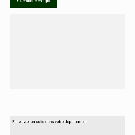
Demande en ligne
Besoin d'aide ?
N'hésitez pas à nous contacter
Faire livrer un colis dans votre département :