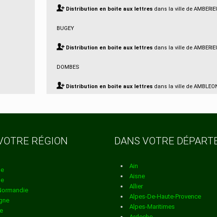
Distribution en boite aux lettres
dans la ville de AMBERI
BUGEY
Distribution en boite aux lettres
dans la ville de AMBERI
DOMBES
Distribution en boite aux lettres
dans la ville de AMBLEO
Distribution en boite aux lettres
dans la ville de AMBRON
Distribution en boite aux lettres
dans la ville de AMBUTR
VOTRE RÉGION
DANS VOTRE DÉPAR
Distribution en boite aux lettres
dans la ville de ANDERT 
CONDON
Ain
ne
Aisne
ne
Distribution en boite aux lettres
dans la ville de ANGLEF
Allier
Normandie
Alpes-De-Haute-Provence
gne
Distribution en boite aux lettres
dans la ville de ARANC
Alpes-Maritimes
e
Ardeche