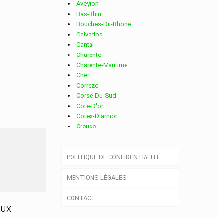
Aveyron
Bas-Rhin
Bouches-Du-Rhone
Calvados
Cantal
Charente
Charente-Maritime
Cher
Correze
Corse-Du-Sud
Cote-D'or
Cotes-D'armor
Creuse
Deux-Sevres
Dordogne
GNAT
POLITIQUE DE CONFIDENTIALITÉ
Doubs
Drome
MENTIONS LÉGALES
Essonne
Eure
CONTACT
Eure-Et-Loir
aux
Finistere