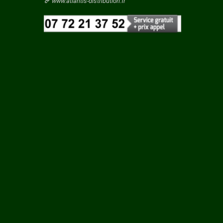
Vaucluse
www.atlantis-distribution.fr
S
Vendee
Vienne
Vosges
Yonne
EU
Yvelines
RE
S SUR