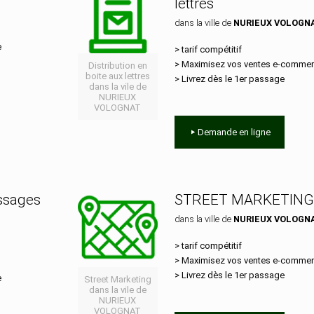
lettres
T
dans la ville de
NURIEUX VOLOGN
e
> tarif compétitif
> Maximisez vos ventes e‑comme
Distribution en
boite aux lettres
> Livrez dès le 1er passage
dans la vile de
NURIEUX
VOLOGNAT
Demande en ligne
essages
STREET MARKETING
dans la ville de
NURIEUX VOLOGN
T
> tarif compétitif
> Maximisez vos ventes e‑comme
> Livrez dès le 1er passage
e
Street Marketing
dans la vile de
NURIEUX
VOLOGNAT