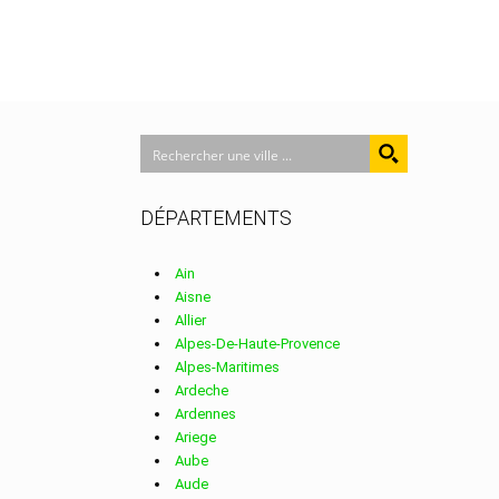
DÉPARTEMENTS
Ain
Aisne
Allier
Alpes-De-Haute-Provence
Alpes-Maritimes
Ardeche
Ardennes
Ariege
Aube
Aude