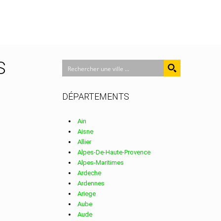
S
DÉPARTEMENTS
Ain
Aisne
Allier
Alpes-De-Haute-Provence
Alpes-Maritimes
Ardeche
Ardennes
Ariege
Aube
Aude