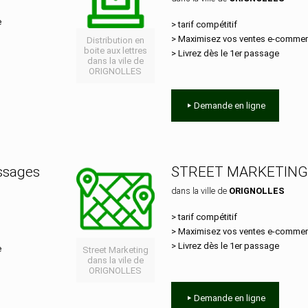
e
> tarif compétitif
> Maximisez vos ventes e‑comme
Distribution en
boite aux lettres
> Livrez dès le 1er passage
dans la vile de
ORIGNOLLES
Demande en ligne
essages
STREET MARKETING
dans la ville de
ORIGNOLLES
> tarif compétitif
> Maximisez vos ventes e‑comme
> Livrez dès le 1er passage
e
Street Marketing
dans la vile de
ORIGNOLLES
Demande en ligne