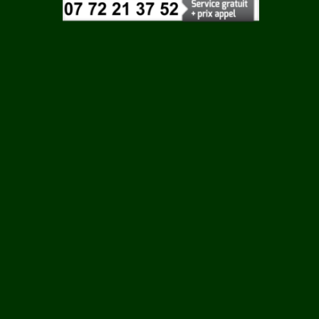
Vaucluse
Vendee
Vienne
Vosges
Yonne
GEAY
Yvelines
ERES
E
AC
S LA
NE
N EBEON