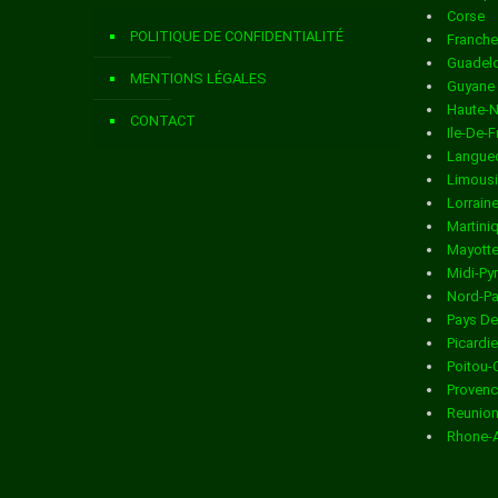
Corse
Livraison de colis
dans la ville de ARDILLIERES
POLITIQUE DE CONFIDENTIALITÉ
Franch
Livraison de colis
dans la ville de ARS EN RE
Guadel
MENTIONS LÉGALES
Guyane
Livraison de colis
dans la ville de ARTHENAC
Haute-
CONTACT
Ile-De-
Livraison de colis
dans la ville de ARVERT
Langued
Limous
Livraison de colis
dans la ville de ASNIERES LA GIRAUD
Lorrain
Martini
Livraison de colis
dans la ville de AUMAGNE
Mayott
Midi-Py
Livraison de colis
dans la ville de AUTHON EBEON
Nord-Pa
Pays De
Livraison de colis
dans la ville de AVY
Picardie
Poitou-
Livraison de colis
dans la ville de AYTRE
Provenc
Reunio
Livraison de colis
dans la ville de BAGNIZEAU
Rhone-
Livraison de colis
dans la ville de BALANZAC