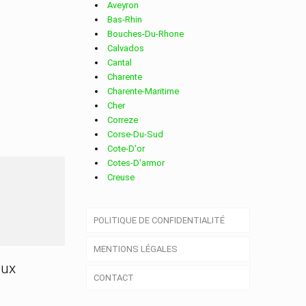
Aveyron
Bas-Rhin
Bouches-Du-Rhone
Calvados
Cantal
Charente
Charente-Maritime
Cher
Correze
Corse-Du-Sud
Cote-D'or
Cotes-D'armor
Creuse
Deux-Sevres
Dordogne
POLITIQUE DE CONFIDENTIALITÉ
Doubs
Drome
MENTIONS LÉGALES
Essonne
Eure
aux
CONTACT
Eure-Et-Loir
Finistere