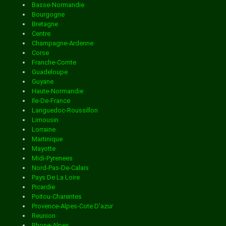
Martinique
Distribution en boite aux lettres
dans la ville de
Basse-Normandie
Mayenne
Bourgogne
Livraison de colis
dans la ville de BEAUVAIS SUR
Mayotte
Bretagne
Meurthe-Et-Moselle
Centre
ARS EN RE
Meuse
Champagne-Ardenne
Morbihan
MATHA
Corse
Moselle
Franche-Comte
Distribution en boite aux lettres
dans la ville de
Nievre
Guadeloupe
Nord
Livraison de colis
dans la ville de BEDENAC
Guyane
Oise
Haute-Normandie
ARTHENAC
Orne
Ile-De-France
Paris
Livraison de colis
dans la ville de BELLUIRE
Languedoc-Roussillon
Pas-De-Calais
Limousin
Distribution en boite aux lettres
dans la ville de
Puy-De-Dome
Lorraine
Pyrenees-Atlantiques
Martinique
Livraison de colis
dans la ville de BENON
Pyrenees-Orientales
Mayotte
Reunion
ARVERT
Midi-Pyrenees
Rhone
Nord-Pas-De-Calais
Livraison de colis
dans la ville de BERCLOUX
Saone-Et-Loire
Pays De La Loire
Sarthe
Distribution en boite aux lettres
dans la ville de
Picardie
Savoie
Poitou-Charentes
Livraison de colis
dans la ville de BERNAY ST
Seine-Et-Marne
Provence-Alpes-Cote D'azur
Seine-Maritime
ASNIERES LA GIRAUD
Reunion
Seine-Saint-Denis
Rhone-Alpes