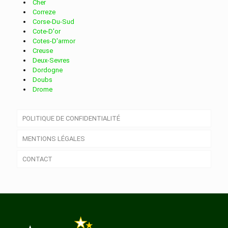
ANGOULINS
Cher
Correze
Livraison de colis
dans la ville de ARS EN RE
Corse-Du-Sud
Cote-D'or
Distribution en boite aux lettres
dans la ville de
Cotes-D'armor
Livraison de colis
dans la ville de ARTHENAC
Creuse
Deux-Sevres
ANNEPONT
Dordogne
Livraison de colis
dans la ville de ARVERT
Doubs
Drome
Distribution en boite aux lettres
dans la ville de
Essonne
Eure
Livraison de colis
dans la ville de ASNIERES LA
POLITIQUE DE CONFIDENTIALITÉ
Eure-Et-Loir
ANNEZAY
Finistere
Gard
MENTIONS LÉGALES
GIRAUD
Gers
Distribution en boite aux lettres
dans la ville de
Gironde
CONTACT
Guadeloupe
Livraison de colis
dans la ville de AUMAGNE
Guyane
ANTEZANT LA CHAPELLE
Haut-Rhin
Haute-Corse
Livraison de colis
dans la ville de AUTHON EBEON
Haute-Garonne
Haute-Loire
Distribution en boite aux lettres
dans la ville de
Haute-Marne