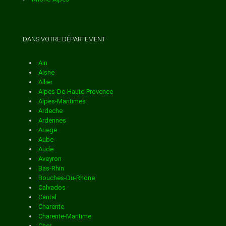
Somme
MARTIN
Tarn
Distribution en boite aux lettres
dans la ville de
Tarn-Et-Garonne
Territoire De Belfort
Livraison de colis
dans la ville de BEURLAY
DANS VOTRE DÉPARTEMENT
Val-D'oise
AUMAGNE
Val-De-Marne
Var
Ain
Livraison de colis
dans la ville de BIGNAY
Vaucluse
Aisne
Distribution en boite aux lettres
dans la ville de
Vendee
Allier
Vienne
Alpes-De-Haute-Provence
Livraison de colis
dans la ville de BLANZAC LES
Vosges
Alpes-Maritimes
Yonne
AUTHON EBEON
Ardeche
Yvelines
Ardennes
MATHA
Ariege
Aube
Distribution en boite aux lettres
dans la ville de
Aude
Livraison de colis
dans la ville de BLANZAY SUR
Aveyron
Bas-Rhin
AVY
Bouches-Du-Rhone
BOUTONNE
Calvados
Cantal
Distribution en boite aux lettres
dans la ville de
Charente
Charente-Maritime
Livraison de colis
dans la ville de BOIS
Cher