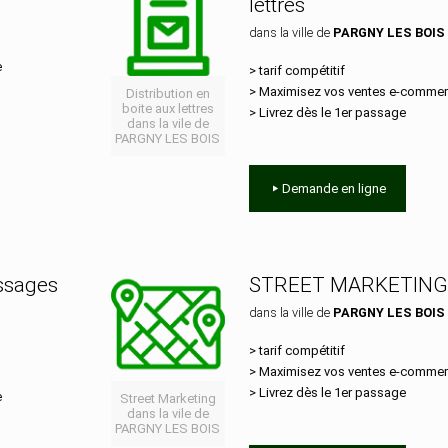
lettres
dans la ville de
PARGNY LES BOIS
e
> tarif compétitif
> Maximisez vos ventes e‑comme
Distribution en
boite aux lettres
> Livrez dès le 1er passage
dans la vile de
PARGNY LES BOIS
Demande en ligne
essages
STREET MARKETING
dans la ville de
PARGNY LES BOIS
> tarif compétitif
> Maximisez vos ventes e‑comme
> Livrez dès le 1er passage
e
Street Marketing
dans la vile de
PARGNY LES BOIS