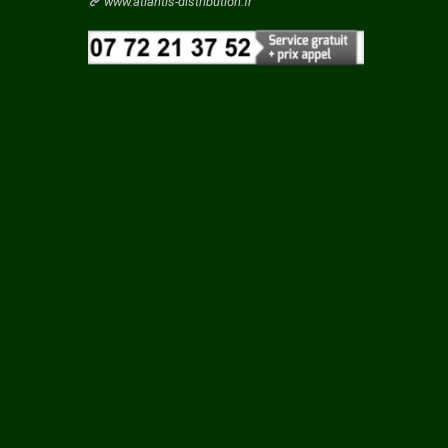
Vaucluse
www.atlantis-distribution.fr
TAINE
Vendee
Vienne
 ROUY
Vosges
Yonne
ILLE
Yvelines
N
LCOURT
RTIN