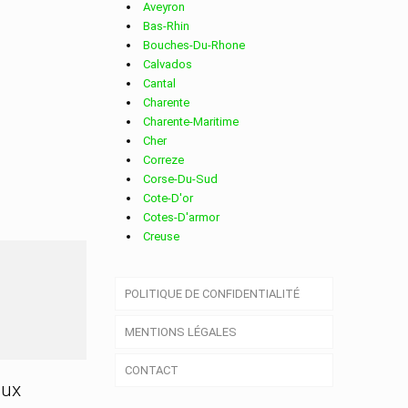
Aveyron
Bas-Rhin
Bouches-Du-Rhone
Calvados
Cantal
Charente
Charente-Maritime
Cher
Correze
Corse-Du-Sud
Cote-D'or
Cotes-D'armor
Creuse
Deux-Sevres
Dordogne
OIS
POLITIQUE DE CONFIDENTIALITÉ
Doubs
Drome
MENTIONS LÉGALES
Essonne
Eure
CONTACT
Eure-Et-Loir
aux
Finistere