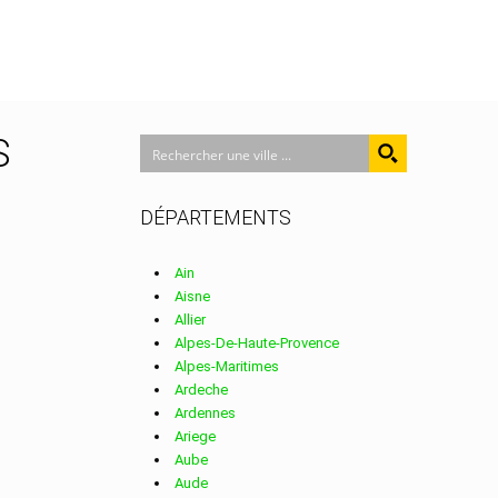
S
DÉPARTEMENTS
Ain
Aisne
Allier
Alpes-De-Haute-Provence
Alpes-Maritimes
Ardeche
Ardennes
Ariege
Aube
Aude