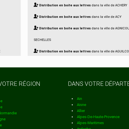
Distribution en boite aux lettres
dans la ville de ACHERY
Distribution en boite aux lettres
dans la ville de ACY
Distribution en boite aux lettres
dans la ville de AGNICO
SECHELLES
E
Distribution en boite aux lettres
dans la ville de AGUILC
Distribution en boite aux lettres
dans la ville de AISONVI
BERNOVILLE
VOTRE RÉGION
DANS VOTRE DÉPAR
Distribution en boite aux lettres
dans la ville de AIZELLE
Distribution en boite aux lettres
dans la ville de AIZY JO
Ain
ne
Aisne
ne
Distribution en boite aux lettres
dans la ville de AMBLEN
Allier
Normandie
Alpes-De-Haute-Provence
gne
Distribution en boite aux lettres
dans la ville de AMBRIEF
Alpes-Maritimes
e
Ardeche