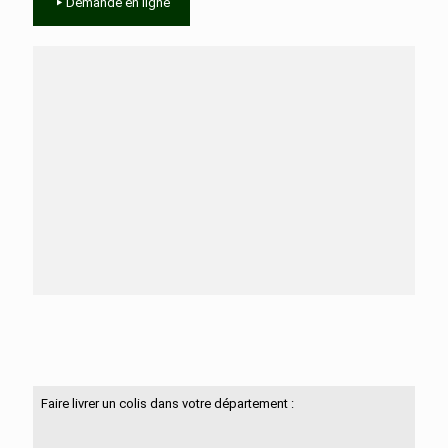
Demande en ligne
Besoin d'aide ?
N'hésitez pas à nous contacter
Faire livrer un colis dans votre département :