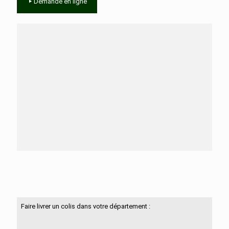
Demande en ligne
Besoin d'aide ?
N'hésitez pas à nous contacter
Faire livrer un colis dans votre département :