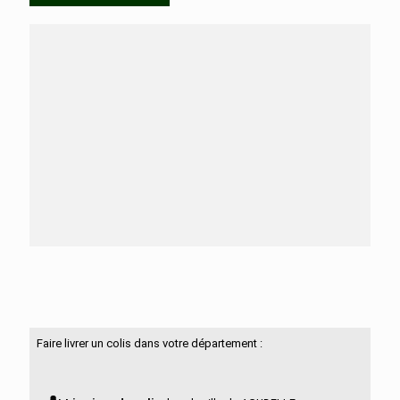
Besoin d'aide ?
N'hésitez pas à nous contacter
Faire livrer un colis dans votre département :