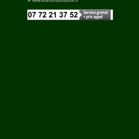
Vaucluse
www.atlantis-distribution.fr
TAINE
Vendee
Vienne
 ROUY
Vosges
Yonne
ILLE
Yvelines
N
LCOURT
RTIN