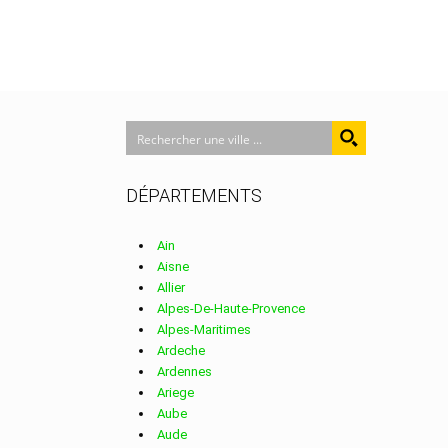
DÉPARTEMENTS
Ain
Aisne
Allier
Alpes-De-Haute-Provence
Alpes-Maritimes
Ardeche
Ardennes
Ariege
Aube
Aude