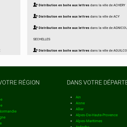
Distribution en boite aux lettres
dans la ville de ACHERY
Distribution en boite aux lettres
dans la ville de ACY
Distribution en boite aux lettres
dans la ville de AGNICO
SECHELLES
E
Distribution en boite aux lettres
dans la ville de AGUILC
Distribution en boite aux lettres
dans la ville de AISONVI
BERNOVILLE
VOTRE RÉGION
DANS VOTRE DÉPAR
Distribution en boite aux lettres
dans la ville de AIZELLE
Distribution en boite aux lettres
dans la ville de AIZY JO
Ain
ne
Aisne
ne
Distribution en boite aux lettres
dans la ville de AMBLEN
Allier
Normandie
Alpes-De-Haute-Provence
gne
Distribution en boite aux lettres
dans la ville de AMBRIEF
Alpes-Maritimes
e
Ardeche