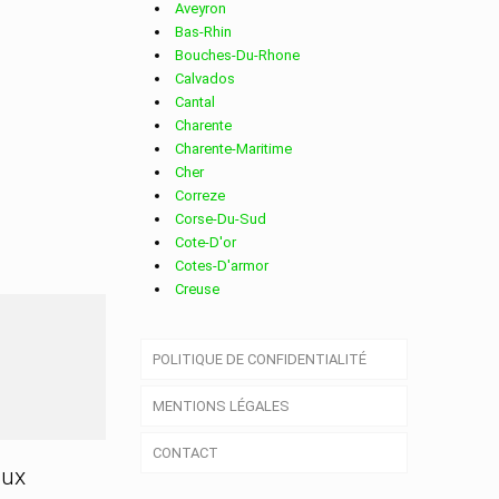
Aveyron
Bas-Rhin
Bouches-Du-Rhone
Calvados
Cantal
Charente
Charente-Maritime
Cher
Correze
Corse-Du-Sud
Cote-D'or
Cotes-D'armor
Creuse
Deux-Sevres
Dordogne
RRE
POLITIQUE DE CONFIDENTIALITÉ
Doubs
Drome
MENTIONS LÉGALES
Essonne
Eure
CONTACT
Eure-Et-Loir
aux
Finistere