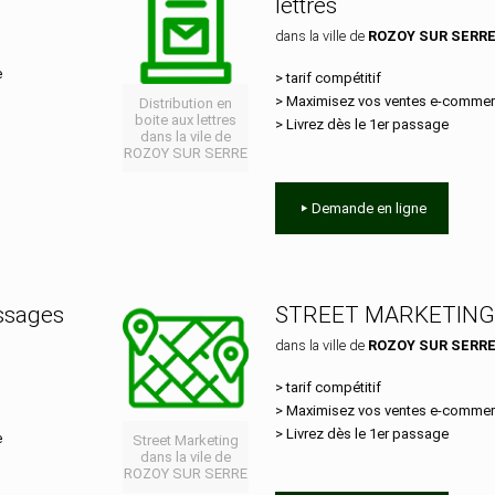
lettres
dans la ville de
ROZOY SUR SERR
e
> tarif compétitif
> Maximisez vos ventes e‑comme
Distribution en
boite aux lettres
> Livrez dès le 1er passage
dans la vile de
ROZOY SUR SERRE
Demande en ligne
essages
STREET MARKETING
dans la ville de
ROZOY SUR SERR
> tarif compétitif
> Maximisez vos ventes e‑comme
> Livrez dès le 1er passage
e
Street Marketing
dans la vile de
ROZOY SUR SERRE