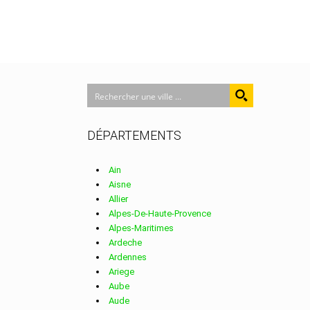
DÉPARTEMENTS
Ain
Aisne
Allier
Alpes-De-Haute-Provence
Alpes-Maritimes
Ardeche
Ardennes
Ariege
Aube
Aude