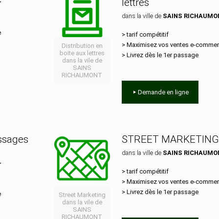
lettres
T
dans la ville de
SAINS RICHAUMO
e
> tarif compétitif
> Maximisez vos ventes e‑comme
Distribution en
boite aux lettres
> Livrez dès le 1er passage
dans la vile de
SAINS
RICHAUMONT
Demande en ligne
essages
STREET MARKETING
dans la ville de
SAINS RICHAUMO
T
> tarif compétitif
> Maximisez vos ventes e‑comme
> Livrez dès le 1er passage
e
Street Marketing
dans la vile de
SAINS
RICHAUMONT