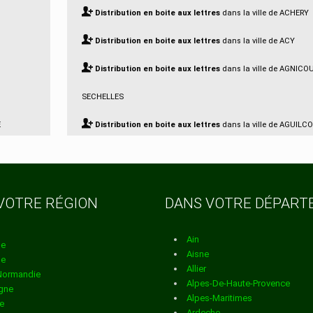
Distribution en boite aux lettres
dans la ville de ACHERY
Distribution en boite aux lettres
dans la ville de ACY
Distribution en boite aux lettres
dans la ville de AGNICO
SECHELLES
E
Distribution en boite aux lettres
dans la ville de AGUILC
Distribution en boite aux lettres
dans la ville de AISONVI
BERNOVILLE
VOTRE RÉGION
DANS VOTRE DÉPAR
Distribution en boite aux lettres
dans la ville de AIZELLE
Distribution en boite aux lettres
dans la ville de AIZY JO
Ain
ne
Aisne
ne
Distribution en boite aux lettres
dans la ville de AMBLEN
Allier
Normandie
Alpes-De-Haute-Provence
gne
Distribution en boite aux lettres
dans la ville de AMBRIEF
Alpes-Maritimes
e
Ardeche