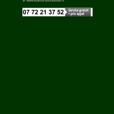
Vaucluse
www.atlantis-distribution.fr
TAINE
Vendee
Vienne
 ROUY
Vosges
Yonne
ILLE
Yvelines
N
LCOURT
RTIN