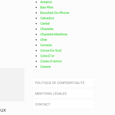
Aveyron
Bas-Rhin
Bouches-Du-Rhone
Calvados
Cantal
Charente
Charente-Maritime
Cher
Correze
Corse-Du-Sud
Cote-D'or
Cotes-D'armor
Creuse
Deux-Sevres
Dordogne
MONT
POLITIQUE DE CONFIDENTIALITÉ
Doubs
Drome
MENTIONS LÉGALES
Essonne
Eure
CONTACT
Eure-Et-Loir
aux
Finistere