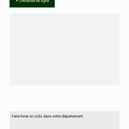
Demande en ligne
Besoin d'aide ?
N'hésitez pas à nous contacter
Faire livrer un colis dans votre département :