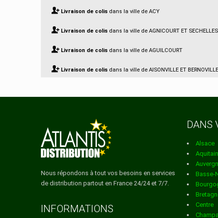
Livraison de colis
dans la ville de ACY
Livraison de colis
dans la ville de AGNICOURT ET SECHELLES
Livraison de colis
dans la ville de AGUILCOURT
Livraison de colis
dans la ville de AISONVILLE ET BERNOVILL
Livraison de colis
dans la ville de AIZELLES
Livraison de colis
dans la ville de AIZY JOUY
DANS 
Livraison de colis
dans la ville de AMBLENY
Alsace
Livraison de colis
dans la ville de AMBRIEF
Aquitai
Auverg
Livraison de colis
dans la ville de AMIFONTAINE
Nous répondons à tout vos besoins en services
Basse-
de distribution partout en France 24/24 et 7/7.
Bourgo
Livraison de colis
dans la ville de AMIGNY ROUY
Bretagn
Centre
Livraison de colis
dans la ville de ANCIENVILLE
INFORMATIONS
Champa