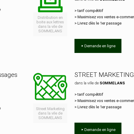
e
> tarif compétitif
> Maximisez vos ventes e‑comme
Distribution en
boite aux lettres
> Livrez dès le 1er passage
dans la vile de
SOMMELANS
Demande en ligne
essages
STREET MARKETING
dans la ville de
SOMMELANS
> tarif compétitif
> Maximisez vos ventes e‑comme
> Livrez dès le 1er passage
e
Street Marketing
dans la vile de
SOMMELANS
Demande en ligne