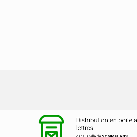
ibution dans la ville de SOMMELAN
Distribution en boite 
lettres
dans la ville de
SOMMELANS