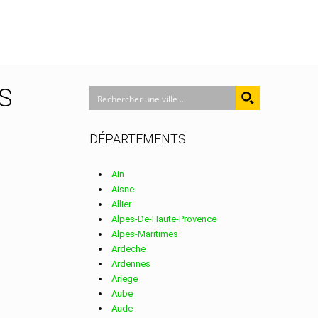
NS
DÉPARTEMENTS
Ain
Aisne
Allier
Alpes-De-Haute-Provence
Alpes-Maritimes
Ardeche
Ardennes
Ariege
Aube
Aude