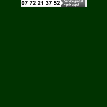
Vaucluse
 ROUY
Vendee
Vienne
ILLE
Vosges
Yonne
N
Yvelines
LCOURT
RTIN