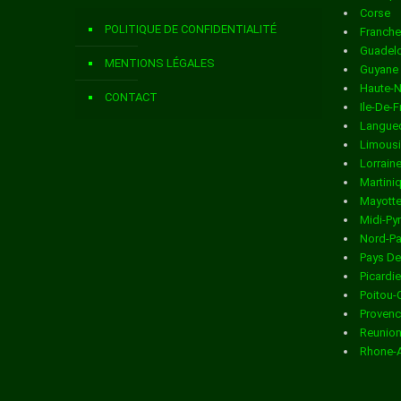
Corse
Livraison de colis
dans la ville de ANDELAIN
POLITIQUE DE CONFIDENTIALITÉ
Franch
Livraison de colis
dans la ville de ANGUILCOURT LE SART
Guadel
MENTIONS LÉGALES
Guyane
Livraison de colis
dans la ville de ANIZY LE CHATEAU
Haute-
CONTACT
Ile-De-
Livraison de colis
dans la ville de ANNOIS
Langued
Limous
Livraison de colis
dans la ville de ANY MARTIN RIEUX
Lorrain
Martini
Livraison de colis
dans la ville de ARCHON
Mayott
Midi-Py
Livraison de colis
dans la ville de ARCY STE RESTITUE
Nord-Pa
Pays De
Livraison de colis
dans la ville de ARMENTIERES SUR OURCQ
Picardie
Poitou-
Livraison de colis
dans la ville de ARRANCY
Provenc
Reunio
Livraison de colis
dans la ville de ARTEMPS
Rhone-
Livraison de colis
dans la ville de ARTONGES