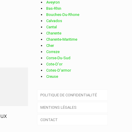
Aveyron
Bas-Rhin
Bouches-Du-Rhone
Calvados
Cantal
Charente
Charente-Maritime
Cher
Correze
Corse-Du-Sud
Cote-D'or
Cotes-D'armor
Creuse
S
Deux-Sevres
Dordogne
POLITIQUE DE CONFIDENTIALITÉ
Doubs
Drome
MENTIONS LÉGALES
Essonne
Eure
aux
CONTACT
Eure-Et-Loir
Finistere