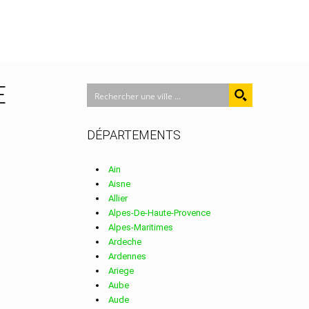
E
DÉPARTEMENTS
Ain
Aisne
Allier
Alpes-De-Haute-Provence
Alpes-Maritimes
Ardeche
Ardennes
Ariege
Aube
Aude