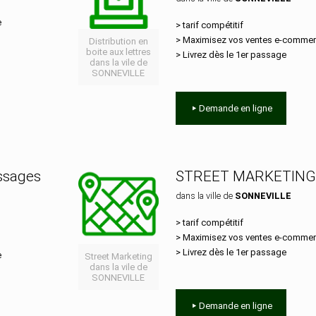
e
> tarif compétitif
> Maximisez vos ventes e‑comme
Distribution en
boite aux lettres
> Livrez dès le 1er passage
dans la vile de
SONNEVILLE
Demande en ligne
essages
STREET MARKETING
dans la ville de
SONNEVILLE
> tarif compétitif
> Maximisez vos ventes e‑comme
> Livrez dès le 1er passage
e
Street Marketing
dans la vile de
SONNEVILLE
Demande en ligne