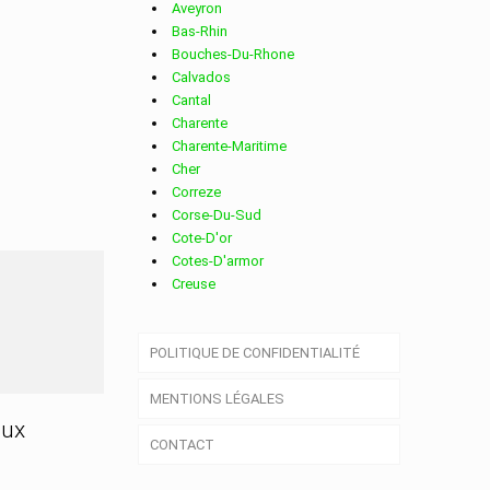
Aveyron
Bas-Rhin
Bouches-Du-Rhone
Calvados
Cantal
Charente
Charente-Maritime
Cher
Correze
Corse-Du-Sud
Cote-D'or
Cotes-D'armor
Creuse
Deux-Sevres
Dordogne
POLITIQUE DE CONFIDENTIALITÉ
Doubs
Drome
MENTIONS LÉGALES
Essonne
Eure
aux
CONTACT
Eure-Et-Loir
Finistere