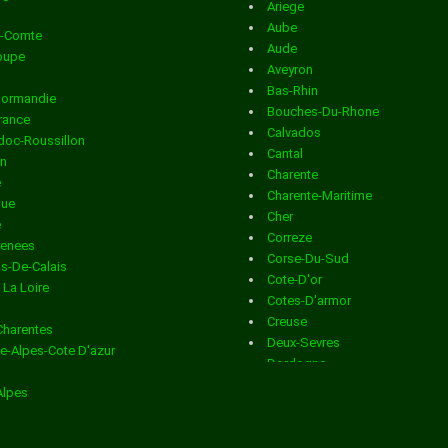
Ariege
Distribution en boite aux lettres
dans la ville de ANGOU
Aube
e-Comte
Aude
Distribution en boite aux lettres
dans la ville de ANSAC 
oupe
Aveyron
Bas-Rhin
VIENNE
Normandie
Bouches-Du-Rhone
France
Calvados
Distribution en boite aux lettres
dans la ville de ANVILLE
oc-Roussillon
Cantal
in
Charente
Distribution en boite aux lettres
dans la ville de ASNIERE
e
Charente-Maritime
que
NOUERE
Cher
e
Correze
renees
Distribution en boite aux lettres
dans la ville de AUBETE
Corse-Du-Sud
s-De-Calais
Cote-D'or
 La Loire
DRONNE
Cotes-D'armor
Creuse
Charentes
Distribution en boite aux lettres
dans la ville de AUBEVIL
Deux-Sevres
e-Alpes-Cote D'azur
Dordogne
n
Distribution en boite aux lettres
dans la ville de AUGE ST
Doubs
Alpes
Drome
MEDARD
Essonne
Eure