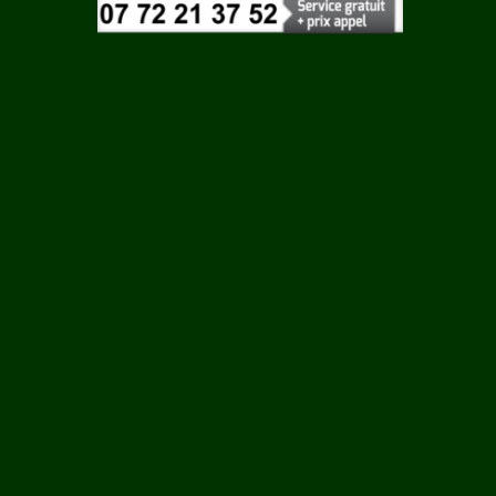
Vaucluse
LEME
Vendee
Vienne
SUR
Vosges
Yonne
Yvelines
S SUR
RRE SUR
LE