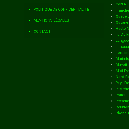
Corse
Livraison de colis
dans la ville de ASNIERES SUR NOUERE
POLITIQUE DE CONFIDENTIALITÉ
Franch
Livraison de colis
dans la ville de AUBETERRE SUR DRONNE
Guadel
MENTIONS LÉGALES
Guyane
Livraison de colis
dans la ville de AUBEVILLE
Haute-
CONTACT
Ile-De-
Livraison de colis
dans la ville de AUGE ST MEDARD
Langued
Limous
Livraison de colis
dans la ville de AUNAC
Lorrain
Martini
Livraison de colis
dans la ville de AUSSAC VADALLE
Mayott
Midi-Py
Livraison de colis
dans la ville de BAIGNES STE RADEGONDE
Nord-Pa
Pays De
Livraison de colis
dans la ville de BALZAC
Picardie
Poitou-
Livraison de colis
dans la ville de BARBEZIERES
Provenc
Reunio
Livraison de colis
dans la ville de BARBEZIEUX ST HILAIRE
Rhone-
Livraison de colis
dans la ville de BARDENAC