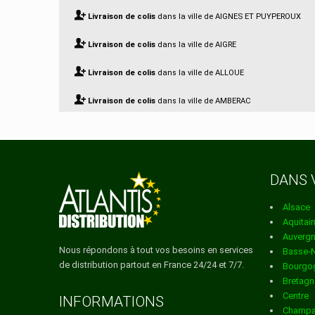
Livraison de colis
dans la ville de AIGNES ET PUYPEROUX
Livraison de colis
dans la ville de AIGRE
Livraison de colis
dans la ville de ALLOUE
Livraison de colis
dans la ville de AMBERAC
Livraison de colis
dans la ville de AMBERNAC
Livraison de colis
dans la ville de ANGEAC CHAMPAGNE
DANS 
Livraison de colis
dans la ville de ANGEAC CHARENTE
Alsace
Livraison de colis
dans la ville de ANGEDUC
Aquitai
Auverg
Livraison de colis
dans la ville de ANGOULEME
Nous répondons à tout vos besoins en services
Basse-
de distribution partout en France 24/24 et 7/7.
Bourgo
Livraison de colis
dans la ville de ANSAC SUR VIENNE
Bretagn
Centre
Livraison de colis
dans la ville de ANVILLE
INFORMATIONS
Champa